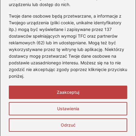
urządzeniu lub dostęp do nich.
Akumulatory
(85)
Twoje dane osobowe będą przetwarzane, a informacje z
Benzyna i Diesel
(80)
Twojego urządzenia (pliki cookie, unikalne identyfikatory
itp.) mogą być wyświetlane i zapisywane przez 137
Motocykle
(50)
dostawców spełniających wymogi TFC oraz partnerów
Opony
(77)
reklamowych (62) lub im udostępniane. Mogą też być
Prawo jazdy
(65)
wykorzystywane przez tę witrynę lub aplikację. Niektórzy
Quady
(2)
dostawcy mogę przetwarzać Twoje dane osobowe na
podstawie uzasadnionego interesu. Możesz się na to nie
Samochody
(242)
zgodzić nie akceptując zgody poprzez kliknięcie przycisku
Silniki
(86)
poniżej.
Skutery
(4)
Zaakceptuj
Strona główna
Prywatność
Zasady użytkowania
Ustawienia
Napisz do nas
Copyright © 2026 StopQuadom.pl
Odrzuć