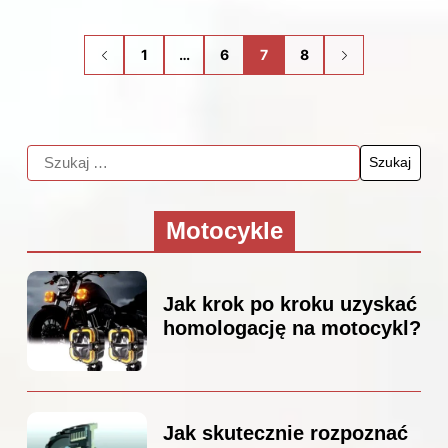
1
…
6
7
8
Motocykle
Jak krok po kroku uzyskać
homologację na motocykl?
Jak skutecznie rozpoznać