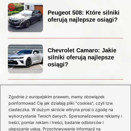
Peugeot 508: Które silniki
oferują najlepsze osiągi?
Chevrolet Camaro: Jakie
silniki oferują najlepsze
osiągi?
Czemu diesel dymi?
Odkryj przyczyny i
Zgodnie z europejskim prawem, mamy obowiązek
rozwiązania dla Twojego
poinformować Cię jak działają pliki "cookies", czyli tzw.
silnika
ciasteczka. W dużym skrócie witryna prosi o zgodę na
wykorzystanie Twoich danych. Spersonalizowane reklamy i
treści, pomiar reklam i treści, badanie odbiorców i
Kategorie
ulepszanie usług. Przechowywanie informacji na