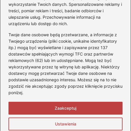
wykorzystanie Twoich danych. Spersonalizowane reklamy i
treści, pomiar reklam i treści, badanie odbiorców i
Kategorie
ulepszanie usług. Przechowywanie informacji na
urządzeniu lub dostęp do nich.
Akumulatory
(85)
Twoje dane osobowe będą przetwarzane, a informacje z
Benzyna i Diesel
(80)
Twojego urządzenia (pliki cookie, unikalne identyfikatory
itp.) mogą być wyświetlane i zapisywane przez 137
Motocykle
(50)
dostawców spełniających wymogi TFC oraz partnerów
Opony
(77)
reklamowych (62) lub im udostępniane. Mogą też być
Prawo jazdy
(65)
wykorzystywane przez tę witrynę lub aplikację. Niektórzy
Quady
(2)
dostawcy mogę przetwarzać Twoje dane osobowe na
podstawie uzasadnionego interesu. Możesz się na to nie
Samochody
(242)
zgodzić nie akceptując zgody poprzez kliknięcie przycisku
Silniki
(86)
poniżej.
Skutery
(4)
Zaakceptuj
Strona główna
Prywatność
Zasady użytkowania
Ustawienia