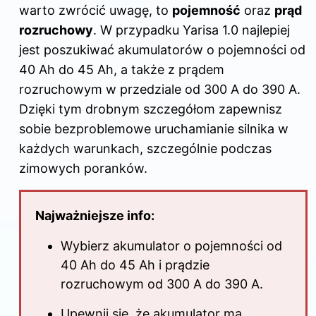
k
warto zwrócić uwagę, to
pojemność
oraz
prąd
rozruchowy
. W przypadku Yarisa 1.0 najlepiej
jest poszukiwać akumulatorów o pojemności od
40 Ah do 45 Ah, a także z prądem
rozruchowym w przedziale od 300 A do 390 A.
Dzięki tym drobnym szczegółom zapewnisz
sobie bezproblemowe uruchamianie silnika w
każdych warunkach, szczególnie podczas
zimowych poranków.
Najważniejsze info:
Wybierz akumulator o pojemności od
40 Ah do 45 Ah i prądzie
rozruchowym od 300 A do 390 A.
Upewnij się, że akumulator ma