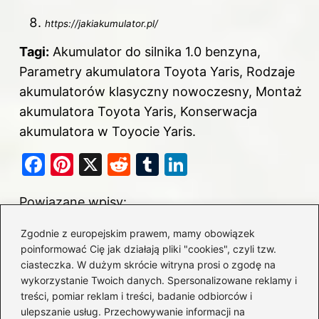
https://jakiakumulator.pl/
Tagi:
Akumulator do silnika 1.0 benzyna,
Parametry akumulatora Toyota Yaris, Rodzaje
akumulatorów klasyczny nowoczesny, Montaż
akumulatora Toyota Yaris, Konserwacja
akumulatora w Toyocie Yaris.
F
Pi
X
R
T
Li
a
nt
e
u
n
Powiązane wpisy:
c
er
d
m
k
e
e
di
bl
e
Wybór idealnego akumulatora do Craftera
Zgodnie z europejskim prawem, mamy obowiązek
b
st
t
r
dI
poinformować Cię jak działają pliki "cookies", czyli tzw.
2.5 TDI – na co zwrócić uwagę?
ciasteczka. W dużym skrócie witryna prosi o zgodę na
o
n
wykorzystanie Twoich danych. Spersonalizowane reklamy i
Jaki akumulator wybrać do Forda S-Max
o
treści, pomiar reklam i treści, badanie odbiorców i
2.0 TDCi? Sprawdź najlepsze opcje!
ulepszanie usług. Przechowywanie informacji na