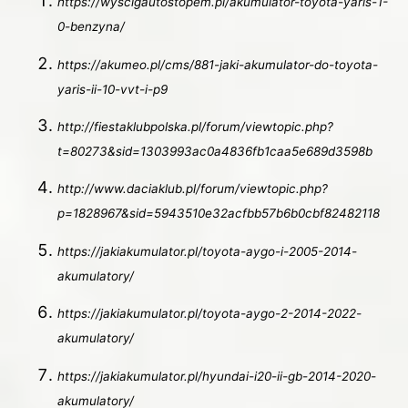
https://wyscigautostopem.pl/akumulator-toyota-yaris-1-
0-benzyna/
https://akumeo.pl/cms/881-jaki-akumulator-do-toyota-
yaris-ii-10-vvt-i-p9
http://fiestaklubpolska.pl/forum/viewtopic.php?
t=80273&sid=1303993ac0a4836fb1caa5e689d3598b
http://www.daciaklub.pl/forum/viewtopic.php?
p=1828967&sid=5943510e32acfbb57b6b0cbf82482118
https://jakiakumulator.pl/toyota-aygo-i-2005-2014-
akumulatory/
https://jakiakumulator.pl/toyota-aygo-2-2014-2022-
akumulatory/
https://jakiakumulator.pl/hyundai-i20-ii-gb-2014-2020-
akumulatory/