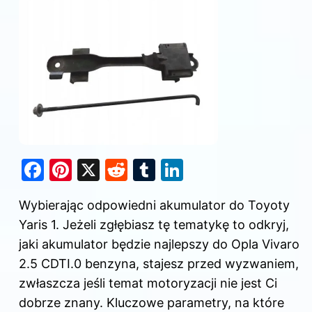
F
Pi
X
R
T
Li
a
nt
e
u
n
Wybierając odpowiedni akumulator do Toyoty
c
er
d
m
k
Yaris 1. Jeżeli zgłębiasz tę tematykę to odkryj,
e
e
di
bl
e
jaki akumulator będzie najlepszy do Opla Vivaro
b
st
t
r
dI
2.5 CDTI
.0 benzyna, stajesz przed wyzwaniem,
o
n
zwłaszcza jeśli temat motoryzacji nie jest Ci
o
dobrze znany. Kluczowe parametry, na które