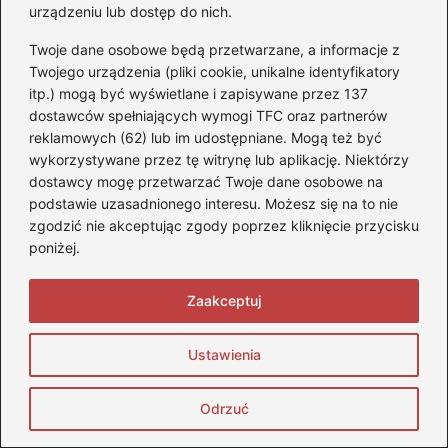
k
urządzeniu lub dostęp do nich.
Jak właściwie podłączyć kable do
akumulatora – prosta instrukcja krok po
Twoje dane osobowe będą przetwarzane, a informacje z
kroku
Twojego urządzenia (pliki cookie, unikalne identyfikatory
itp.) mogą być wyświetlane i zapisywane przez 137
Jak wybrać idealny akumulator do VW
dostawców spełniających wymogi TFC oraz partnerów
reklamowych (62) lub im udostępniane. Mogą też być
Polo 1.0 benzyna?
wykorzystywane przez tę witrynę lub aplikację. Niektórzy
Jak wybrać odpowiedni bezpiecznik do
dostawcy mogę przetwarzać Twoje dane osobowe na
podstawie uzasadnionego interesu. Możesz się na to nie
akumulatora 48V?
zgodzić nie akceptując zgody poprzez kliknięcie przycisku
Jak dobrać prostownik i odpowiedni prąd
poniżej.
ładowania dla twojego akumulatora?
Zaakceptuj
Optymalna wartość – ile volt powinien
mieć akumulator w spoczynku?
Ustawienia
Co powinieneś wiedzieć o prądzie w
Odrzuć
akumulatorze samochodowym?