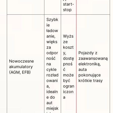
start-
stop
Szybk
ie
ładow
anie,
Wyżs
więks
ze
za
koszt
odpor
y,
Pojazdy z
ność
dostę
zaawansowaną
Nowoczesne
na
pnoś
elektroniką,
akumulatory
cykle
ć
auta
(AGM, EFB)
rozład
może
pokonujące
owani
być
krótkie trasy
a,
ogran
idealn
iczon
e do
a
aut
miejsk