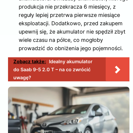
produkcja nie przekracza 6 miesięcy, z
reguły lepiej przetrwa pierwsze miesiące
eksploatacji. Dodatkowo, przed zakupem
upewnij się, że akumulator nie spędził zbyt
wiele czasu na półce, co mogłoby
prowadzić do obniżenia jego pojemności.
Zobacz także:
Idealny akumulator
do Saab 9-5 2.0 T – na co zwrócić
uwagę?