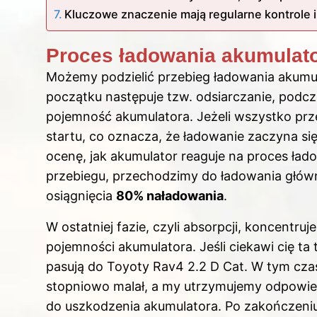
Kluczowe znaczenie mają regularne kontrole 
Proces ładowania akumulato
Możemy podzielić przebieg
ładowania akumu
początku następuje tzw. odsiarczanie, podc
pojemność akumulatora. Jeżeli wszystko prz
startu, co oznacza, że ładowanie zaczyna si
ocenę, jak akumulator reaguje na proces ła
przebiegu, przechodzimy do ładowania głów
osiągnięcia
80% naładowania
.
W ostatniej fazie, czyli absorpcji, koncentru
pojemności akumulatora. Jeśli ciekawi cię t
pasują do Toyoty Rav4 2.2 D Cat
. W tym czas
stopniowo malał, a my utrzymujemy odpowied
do uszkodzenia akumulatora. Po zakończeni