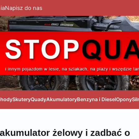
ia
Napisz do nas
hody
Skutery
Quady
Akumulatory
Benzyna i Diesel
Opony
Sil
akumulator żelowy i zadbać o