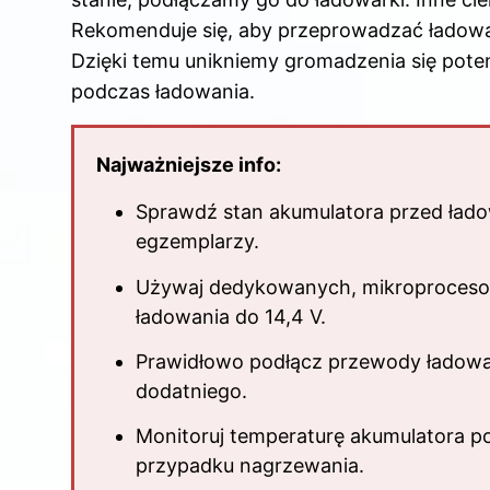
o
k
Rekomenduje się, aby przeprowadzać ładowa
Dzięki temu unikniemy gromadzenia się pot
podczas ładowania.
Najważniejsze info:
Sprawdź stan akumulatora przed ład
egzemplarzy.
Używaj dedykowanych, mikroprocesor
ładowania do 14,4 V.
Prawidłowo podłącz przewody ładowar
dodatniego.
Monitoruj temperaturę akumulatora p
przypadku nagrzewania.