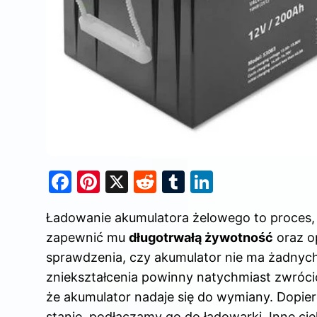
F
Pi
X
R
T
Li
a
nt
e
u
n
Ładowanie akumulatora żelowego to proces,
c
er
d
m
k
zapewnić mu
długotrwałą żywotność
oraz o
e
e
di
bl
e
sprawdzenia, czy akumulator nie ma żadnyc
b
st
t
r
dI
zniekształcenia powinny natychmiast zwróc
o
n
że akumulator nadaje się do wymiany. Dopier
stanie, podłączamy go do ładowarki. Inne ci