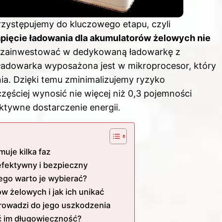
rzystępujemy do kluczowego etapu, czyli
pięcie ładowania dla akumulatorów żelowych nie
o zainwestować w dedykowaną ładowarkę z
za ładowarka wyposażona jest w mikroprocesor, który
ia. Dzięki temu zminimalizujemy ryzyko
zęściej wynosić nie więcej niż 0,3 pojemności
ktywne dostarczenie energii.
uje kilka faz
efektywny i bezpieczny
ego warto je wybierać?
 żelowych i jak ich unikać
rowadzi do jego uszkodzenia
ć im długowieczność?