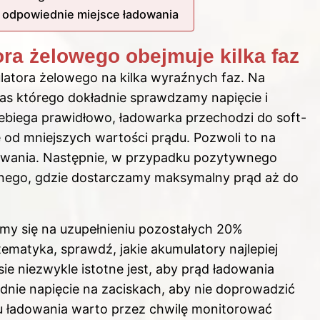
i odpowiednie miejsce ładowania
ra żelowego obejmuje kilka faz
latora
żelowego na kilka wyraźnych faz. Na
zas którego dokładnie sprawdzamy napięcie i
ebiega prawidłowo, ładowarka przechodzi do soft-
ę od mniejszych wartości prądu. Pozwoli to na
dowania. Następnie, w przypadku pozytywnego
nego, gdzie dostarczamy maksymalny prąd aż do
jemy się na uzupełnieniu pozostałych 20%
a tematyka, sprawdź,
jakie akumulatory najlepiej
ie niezwykle istotne jest, aby prąd ładowania
nie napięcie na zaciskach, aby nie doprowadzić
u ładowania warto przez chwilę monitorować