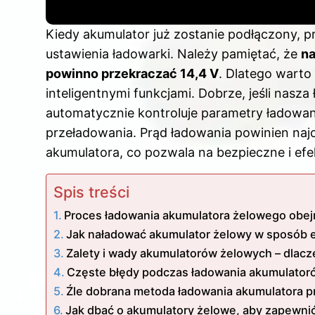
Kiedy akumulator już zostanie podłączony, p
ustawienia ładowarki. Należy pamiętać, że
na
powinno przekraczać 14,4 V
. Dlatego wart
inteligentnymi funkcjami. Dobrze, jeśli nas
automatycznie kontroluje parametry ładowan
przeładowania. Prąd ładowania powinien najc
akumulatora, co pozwala na bezpieczne i efe
Spis treści
Proces ładowania akumulatora żelowego obejm
Jak naładować akumulator żelowy w sposób 
Zalety i wady akumulatorów żelowych – dlacz
Częste błędy podczas ładowania akumulatorów
Źle dobrana metoda ładowania akumulatora p
Jak dbać o akumulatory żelowe, aby zapewni