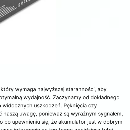
 który wymaga najwyższej staranności, aby
ptymalną wydajność. Zaczynamy od dokładnego
h widocznych uszkodzeń. Pęknięcia czy
ić naszą uwagę, ponieważ są wyraźnym sygnałem,
o po upewnieniu się, że akumulator jest w dobrym
ekawe informacje na ten temat znajdziesz
tutaj
.