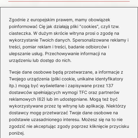
Czemu diesel dymi?
Odkryj przyczyny i
Zgodnie z europejskim prawem, mamy obowiązek
rozwiązania dla Twojego
poinformować Cię jak działają pliki "cookies", czyli tzw.
silnika
ciasteczka. W dużym skrócie witryna prosi o zgodę na
wykorzystanie Twoich danych. Spersonalizowane reklamy i
treści, pomiar reklam i treści, badanie odbiorców i
Kategorie
ulepszanie usług. Przechowywanie informacji na
urządzeniu lub dostęp do nich.
Akumulatory
(85)
Twoje dane osobowe będą przetwarzane, a informacje z
Benzyna i Diesel
(80)
Twojego urządzenia (pliki cookie, unikalne identyfikatory
itp.) mogą być wyświetlane i zapisywane przez 137
Motocykle
(50)
dostawców spełniających wymogi TFC oraz partnerów
Opony
(77)
reklamowych (62) lub im udostępniane. Mogą też być
Prawo jazdy
(65)
wykorzystywane przez tę witrynę lub aplikację. Niektórzy
Quady
(2)
dostawcy mogę przetwarzać Twoje dane osobowe na
podstawie uzasadnionego interesu. Możesz się na to nie
Samochody
(242)
zgodzić nie akceptując zgody poprzez kliknięcie przycisku
Silniki
(86)
poniżej.