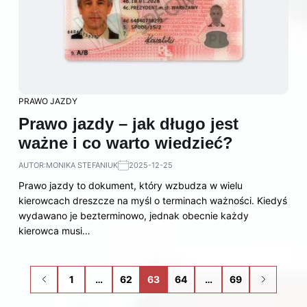
PRAWO JAZDY
Prawo jazdy – jak długo jest
ważne i co warto wiedzieć?
AUTOR:
MONIKA STEFANIUK
2025-12-25
Prawo jazdy to dokument, który wzbudza w wielu
kierowcach dreszcze na myśl o terminach ważności. Kiedyś
wydawano je bezterminowo, jednak obecnie każdy
kierowca musi…
1
…
62
63
64
…
69