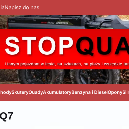
ia
Napisz do nas
hody
Skutery
Quady
Akumulatory
Benzyna i Diesel
Opony
Sil
 Q7