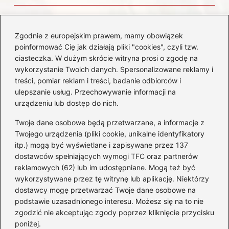
Czemu diesel dymi?
Odkryj przyczyny i
Zgodnie z europejskim prawem, mamy obowiązek
rozwiązania dla Twojego
poinformować Cię jak działają pliki "cookies", czyli tzw.
silnika
ciasteczka. W dużym skrócie witryna prosi o zgodę na
wykorzystanie Twoich danych. Spersonalizowane reklamy i
treści, pomiar reklam i treści, badanie odbiorców i
Kategorie
ulepszanie usług. Przechowywanie informacji na
urządzeniu lub dostęp do nich.
Akumulatory
(85)
Twoje dane osobowe będą przetwarzane, a informacje z
Benzyna i Diesel
(80)
Twojego urządzenia (pliki cookie, unikalne identyfikatory
itp.) mogą być wyświetlane i zapisywane przez 137
Motocykle
(50)
dostawców spełniających wymogi TFC oraz partnerów
Opony
(77)
reklamowych (62) lub im udostępniane. Mogą też być
Prawo jazdy
(65)
wykorzystywane przez tę witrynę lub aplikację. Niektórzy
Quady
(2)
dostawcy mogę przetwarzać Twoje dane osobowe na
podstawie uzasadnionego interesu. Możesz się na to nie
Samochody
(242)
zgodzić nie akceptując zgody poprzez kliknięcie przycisku
Silniki
(86)
poniżej.