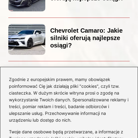
Chevrolet Camaro: Jakie
silniki oferują najlepsze
osiągi?
Czemu diesel dymi?
Odkryj przyczyny i
Zgodnie z europejskim prawem, mamy obowiązek
rozwiązania dla Twojego
poinformować Cię jak działają pliki "cookies", czyli tzw.
silnika
ciasteczka. W dużym skrócie witryna prosi o zgodę na
wykorzystanie Twoich danych. Spersonalizowane reklamy i
treści, pomiar reklam i treści, badanie odbiorców i
Kategorie
ulepszanie usług. Przechowywanie informacji na
urządzeniu lub dostęp do nich.
Akumulatory
(85)
Twoje dane osobowe będą przetwarzane, a informacje z
Benzyna i Diesel
(80)