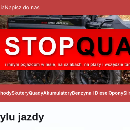
ia
Napisz do nas
hody
Skutery
Quady
Akumulatory
Benzyna i Diesel
Opony
Sil
ylu jazdy