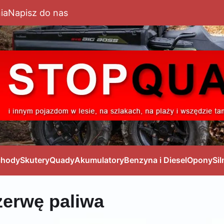
ia
Napisz do nas
hody
Skutery
Quady
Akumulatory
Benzyna i Diesel
Opony
Sil
zerwę paliwa