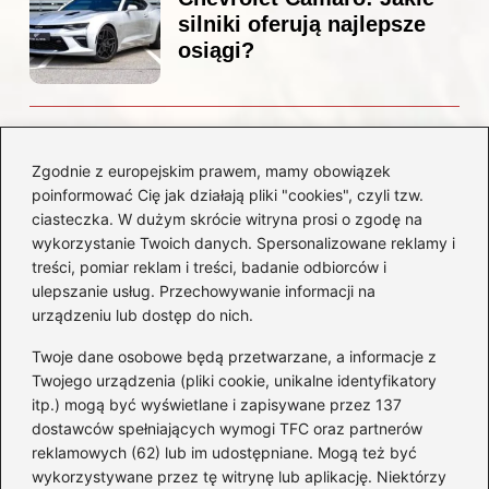
silniki oferują najlepsze
osiągi?
Czemu diesel dymi?
Odkryj przyczyny i
Zgodnie z europejskim prawem, mamy obowiązek
rozwiązania dla Twojego
poinformować Cię jak działają pliki "cookies", czyli tzw.
silnika
ciasteczka. W dużym skrócie witryna prosi o zgodę na
wykorzystanie Twoich danych. Spersonalizowane reklamy i
treści, pomiar reklam i treści, badanie odbiorców i
Kategorie
ulepszanie usług. Przechowywanie informacji na
urządzeniu lub dostęp do nich.
Akumulatory
(85)
Twoje dane osobowe będą przetwarzane, a informacje z
Benzyna i Diesel
(80)
Twojego urządzenia (pliki cookie, unikalne identyfikatory
itp.) mogą być wyświetlane i zapisywane przez 137
Motocykle
(50)
dostawców spełniających wymogi TFC oraz partnerów
Opony
(77)
reklamowych (62) lub im udostępniane. Mogą też być
Prawo jazdy
(65)
wykorzystywane przez tę witrynę lub aplikację. Niektórzy