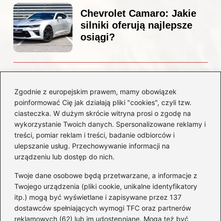
Chevrolet Camaro: Jakie
silniki oferują najlepsze
osiągi?
Czemu diesel dymi?
Odkryj przyczyny i
Zgodnie z europejskim prawem, mamy obowiązek
rozwiązania dla Twojego
poinformować Cię jak działają pliki "cookies", czyli tzw.
silnika
ciasteczka. W dużym skrócie witryna prosi o zgodę na
wykorzystanie Twoich danych. Spersonalizowane reklamy i
treści, pomiar reklam i treści, badanie odbiorców i
Kategorie
ulepszanie usług. Przechowywanie informacji na
urządzeniu lub dostęp do nich.
Akumulatory
(85)
Twoje dane osobowe będą przetwarzane, a informacje z
Benzyna i Diesel
(80)
Twojego urządzenia (pliki cookie, unikalne identyfikatory
itp.) mogą być wyświetlane i zapisywane przez 137
Motocykle
(50)
dostawców spełniających wymogi TFC oraz partnerów
Opony
(77)
reklamowych (62) lub im udostępniane. Mogą też być