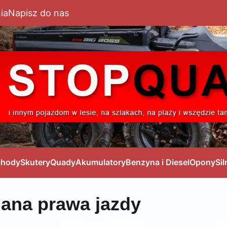
ia
Napisz do nas
hody
Skutery
Quady
Akumulatory
Benzyna i Diesel
Opony
Sil
ana prawa jazdy