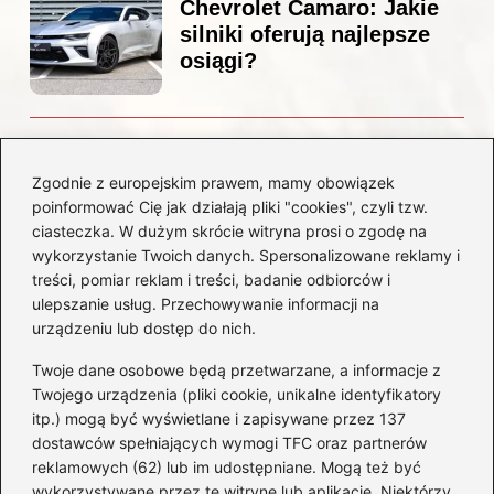
Chevrolet Camaro: Jakie
silniki oferują najlepsze
osiągi?
Czemu diesel dymi?
Odkryj przyczyny i
Zgodnie z europejskim prawem, mamy obowiązek
rozwiązania dla Twojego
poinformować Cię jak działają pliki "cookies", czyli tzw.
silnika
ciasteczka. W dużym skrócie witryna prosi o zgodę na
wykorzystanie Twoich danych. Spersonalizowane reklamy i
treści, pomiar reklam i treści, badanie odbiorców i
Kategorie
ulepszanie usług. Przechowywanie informacji na
urządzeniu lub dostęp do nich.
Akumulatory
(85)
Twoje dane osobowe będą przetwarzane, a informacje z
Benzyna i Diesel
(80)
Twojego urządzenia (pliki cookie, unikalne identyfikatory
itp.) mogą być wyświetlane i zapisywane przez 137
Motocykle
(50)
dostawców spełniających wymogi TFC oraz partnerów
Opony
(77)
reklamowych (62) lub im udostępniane. Mogą też być
Prawo jazdy
(65)
wykorzystywane przez tę witrynę lub aplikację. Niektórzy