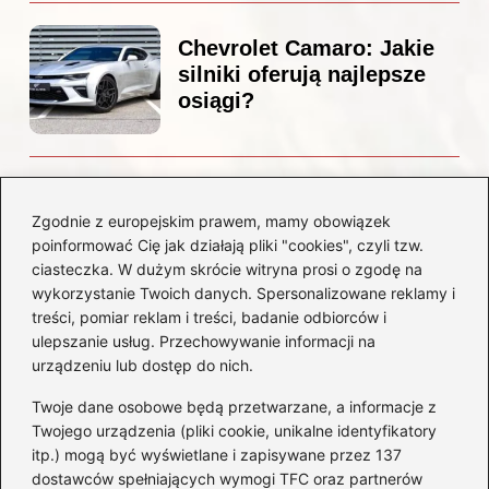
Chevrolet Camaro: Jakie
silniki oferują najlepsze
osiągi?
Czemu diesel dymi?
Odkryj przyczyny i
Zgodnie z europejskim prawem, mamy obowiązek
rozwiązania dla Twojego
poinformować Cię jak działają pliki "cookies", czyli tzw.
silnika
ciasteczka. W dużym skrócie witryna prosi o zgodę na
wykorzystanie Twoich danych. Spersonalizowane reklamy i
treści, pomiar reklam i treści, badanie odbiorców i
Kategorie
ulepszanie usług. Przechowywanie informacji na
urządzeniu lub dostęp do nich.
Akumulatory
(85)
Twoje dane osobowe będą przetwarzane, a informacje z
Benzyna i Diesel
(80)
Twojego urządzenia (pliki cookie, unikalne identyfikatory
itp.) mogą być wyświetlane i zapisywane przez 137
Motocykle
(50)
dostawców spełniających wymogi TFC oraz partnerów
Opony
(77)