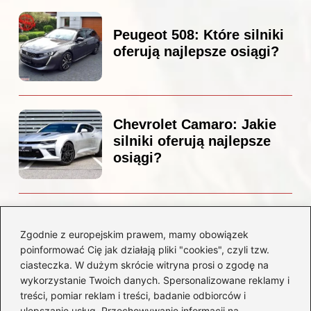
Peugeot 508: Które silniki
oferują najlepsze osiągi?
Chevrolet Camaro: Jakie
silniki oferują najlepsze
osiągi?
Czemu diesel dymi?
Odkryj przyczyny i
Zgodnie z europejskim prawem, mamy obowiązek
rozwiązania dla Twojego
poinformować Cię jak działają pliki "cookies", czyli tzw.
silnika
ciasteczka. W dużym skrócie witryna prosi o zgodę na
wykorzystanie Twoich danych. Spersonalizowane reklamy i
treści, pomiar reklam i treści, badanie odbiorców i
Kategorie
ulepszanie usług. Przechowywanie informacji na