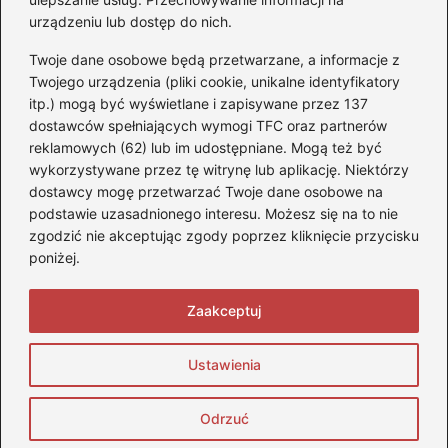
urządzeniu lub dostęp do nich.
Akumulatory
(85)
Twoje dane osobowe będą przetwarzane, a informacje z
Benzyna i Diesel
(80)
Twojego urządzenia (pliki cookie, unikalne identyfikatory
itp.) mogą być wyświetlane i zapisywane przez 137
Motocykle
(50)
dostawców spełniających wymogi TFC oraz partnerów
Opony
(77)
reklamowych (62) lub im udostępniane. Mogą też być
Prawo jazdy
(65)
wykorzystywane przez tę witrynę lub aplikację. Niektórzy
Quady
(2)
dostawcy mogę przetwarzać Twoje dane osobowe na
podstawie uzasadnionego interesu. Możesz się na to nie
Samochody
(242)
zgodzić nie akceptując zgody poprzez kliknięcie przycisku
Silniki
(86)
poniżej.
Skutery
(4)
Zaakceptuj
Strona główna
Prywatność
Zasady użytkowania
Ustawienia
Napisz do nas
Copyright © 2026 StopQuadom.pl
Odrzuć