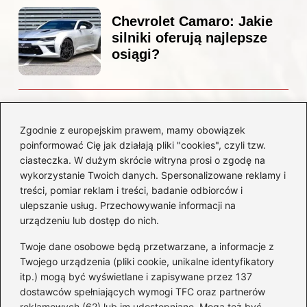
Chevrolet Camaro: Jakie
silniki oferują najlepsze
osiągi?
Czemu diesel dymi?
Odkryj przyczyny i
Zgodnie z europejskim prawem, mamy obowiązek
rozwiązania dla Twojego
poinformować Cię jak działają pliki "cookies", czyli tzw.
silnika
ciasteczka. W dużym skrócie witryna prosi o zgodę na
wykorzystanie Twoich danych. Spersonalizowane reklamy i
treści, pomiar reklam i treści, badanie odbiorców i
Kategorie
ulepszanie usług. Przechowywanie informacji na
urządzeniu lub dostęp do nich.
Akumulatory
(85)
Twoje dane osobowe będą przetwarzane, a informacje z
Benzyna i Diesel
(80)
Twojego urządzenia (pliki cookie, unikalne identyfikatory
itp.) mogą być wyświetlane i zapisywane przez 137
Motocykle
(50)
dostawców spełniających wymogi TFC oraz partnerów
Opony
(77)
reklamowych (62) lub im udostępniane. Mogą też być