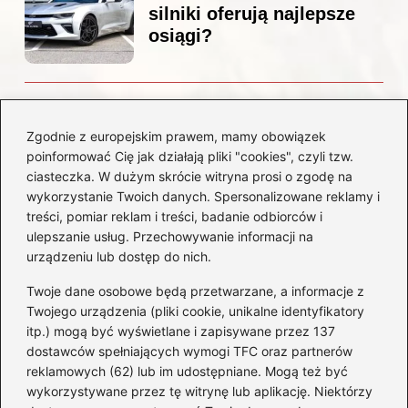
silniki oferują najlepsze
osiągi?
Czemu diesel dymi?
Odkryj przyczyny i
Zgodnie z europejskim prawem, mamy obowiązek
rozwiązania dla Twojego
poinformować Cię jak działają pliki "cookies", czyli tzw.
silnika
ciasteczka. W dużym skrócie witryna prosi o zgodę na
wykorzystanie Twoich danych. Spersonalizowane reklamy i
treści, pomiar reklam i treści, badanie odbiorców i
Kategorie
ulepszanie usług. Przechowywanie informacji na
urządzeniu lub dostęp do nich.
Akumulatory
(85)
Twoje dane osobowe będą przetwarzane, a informacje z
Benzyna i Diesel
(80)
Twojego urządzenia (pliki cookie, unikalne identyfikatory
itp.) mogą być wyświetlane i zapisywane przez 137
Motocykle
(50)
dostawców spełniających wymogi TFC oraz partnerów
Opony
(77)
reklamowych (62) lub im udostępniane. Mogą też być
Prawo jazdy
(65)
wykorzystywane przez tę witrynę lub aplikację. Niektórzy