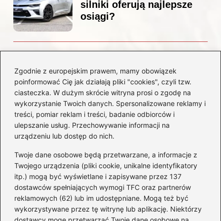
silniki oferują najlepsze
osiągi?
Czemu diesel dymi?
Odkryj przyczyny i
Zgodnie z europejskim prawem, mamy obowiązek
rozwiązania dla Twojego
poinformować Cię jak działają pliki "cookies", czyli tzw.
silnika
ciasteczka. W dużym skrócie witryna prosi o zgodę na
wykorzystanie Twoich danych. Spersonalizowane reklamy i
treści, pomiar reklam i treści, badanie odbiorców i
Kategorie
ulepszanie usług. Przechowywanie informacji na
urządzeniu lub dostęp do nich.
Akumulatory
(85)
Twoje dane osobowe będą przetwarzane, a informacje z
Benzyna i Diesel
(80)
Twojego urządzenia (pliki cookie, unikalne identyfikatory
itp.) mogą być wyświetlane i zapisywane przez 137
Motocykle
(50)
dostawców spełniających wymogi TFC oraz partnerów
Opony
(77)
reklamowych (62) lub im udostępniane. Mogą też być
Prawo jazdy
(65)
wykorzystywane przez tę witrynę lub aplikację. Niektórzy
Quady
(2)
dostawcy mogę przetwarzać Twoje dane osobowe na