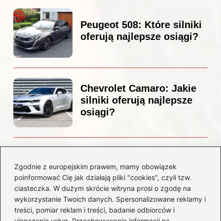
Peugeot 508: Które silniki
oferują najlepsze osiągi?
Chevrolet Camaro: Jakie
silniki oferują najlepsze
osiągi?
Czemu diesel dymi?
Odkryj przyczyny i
Zgodnie z europejskim prawem, mamy obowiązek
rozwiązania dla Twojego
poinformować Cię jak działają pliki "cookies", czyli tzw.
silnika
ciasteczka. W dużym skrócie witryna prosi o zgodę na
wykorzystanie Twoich danych. Spersonalizowane reklamy i
treści, pomiar reklam i treści, badanie odbiorców i
Kategorie
ulepszanie usług. Przechowywanie informacji na