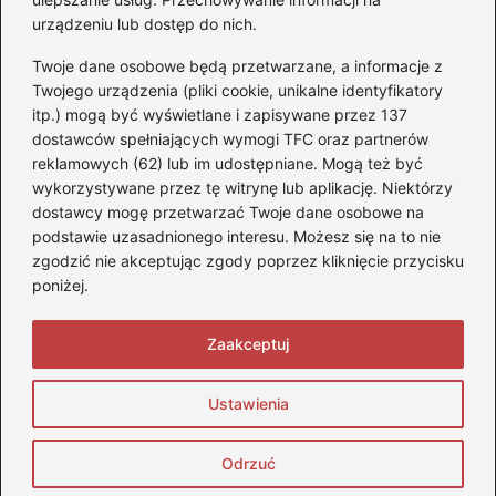
urządzeniu lub dostęp do nich.
Akumulatory
(85)
Twoje dane osobowe będą przetwarzane, a informacje z
Benzyna i Diesel
(80)
Twojego urządzenia (pliki cookie, unikalne identyfikatory
itp.) mogą być wyświetlane i zapisywane przez 137
Motocykle
(50)
dostawców spełniających wymogi TFC oraz partnerów
Opony
(77)
reklamowych (62) lub im udostępniane. Mogą też być
Prawo jazdy
(65)
wykorzystywane przez tę witrynę lub aplikację. Niektórzy
Quady
(2)
dostawcy mogę przetwarzać Twoje dane osobowe na
podstawie uzasadnionego interesu. Możesz się na to nie
Samochody
(242)
zgodzić nie akceptując zgody poprzez kliknięcie przycisku
Silniki
(86)
poniżej.
Skutery
(4)
Zaakceptuj
Strona główna
Prywatność
Zasady użytkowania
Ustawienia
Napisz do nas
Copyright © 2026 StopQuadom.pl
Odrzuć