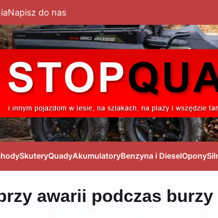
ia
Napisz do nas
hody
Skutery
Quady
Akumulatory
Benzyna i Diesel
Opony
Sil
rzy awarii podczas burzy