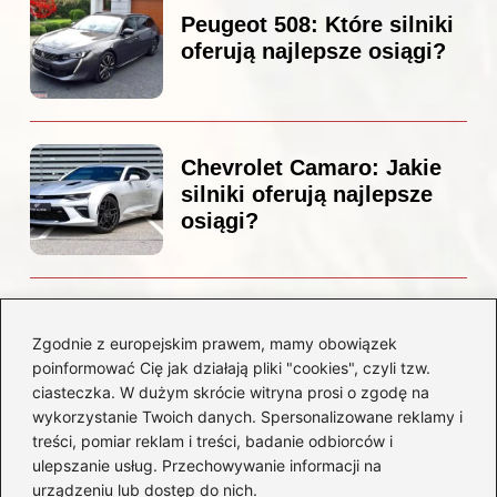
Peugeot 508: Które silniki
oferują najlepsze osiągi?
Chevrolet Camaro: Jakie
silniki oferują najlepsze
osiągi?
Czemu diesel dymi?
Odkryj przyczyny i
Zgodnie z europejskim prawem, mamy obowiązek
rozwiązania dla Twojego
poinformować Cię jak działają pliki "cookies", czyli tzw.
silnika
ciasteczka. W dużym skrócie witryna prosi o zgodę na
wykorzystanie Twoich danych. Spersonalizowane reklamy i
treści, pomiar reklam i treści, badanie odbiorców i
Kategorie
ulepszanie usług. Przechowywanie informacji na
urządzeniu lub dostęp do nich.