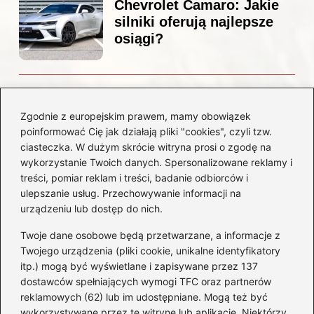
Chevrolet Camaro: Jakie
silniki oferują najlepsze
osiągi?
Czemu diesel dymi?
Odkryj przyczyny i
Zgodnie z europejskim prawem, mamy obowiązek
rozwiązania dla Twojego
poinformować Cię jak działają pliki "cookies", czyli tzw.
silnika
ciasteczka. W dużym skrócie witryna prosi o zgodę na
wykorzystanie Twoich danych. Spersonalizowane reklamy i
treści, pomiar reklam i treści, badanie odbiorców i
Kategorie
ulepszanie usług. Przechowywanie informacji na
urządzeniu lub dostęp do nich.
Akumulatory
(85)
Twoje dane osobowe będą przetwarzane, a informacje z
Benzyna i Diesel
(80)
Twojego urządzenia (pliki cookie, unikalne identyfikatory
itp.) mogą być wyświetlane i zapisywane przez 137
Motocykle
(50)
dostawców spełniających wymogi TFC oraz partnerów
Opony
(77)
reklamowych (62) lub im udostępniane. Mogą też być
Prawo jazdy
(65)
wykorzystywane przez tę witrynę lub aplikację. Niektórzy