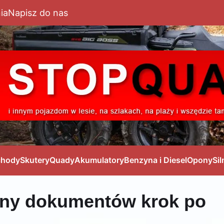
ia
Napisz do nas
hody
Skutery
Quady
Akumulatory
Benzyna i Diesel
Opony
Sil
ny dokumentów krok po