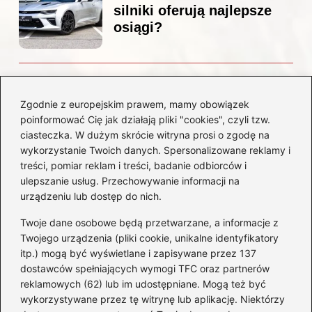
silniki oferują najlepsze
osiągi?
Czemu diesel dymi?
Odkryj przyczyny i
Zgodnie z europejskim prawem, mamy obowiązek
rozwiązania dla Twojego
poinformować Cię jak działają pliki "cookies", czyli tzw.
silnika
ciasteczka. W dużym skrócie witryna prosi o zgodę na
wykorzystanie Twoich danych. Spersonalizowane reklamy i
treści, pomiar reklam i treści, badanie odbiorców i
Kategorie
ulepszanie usług. Przechowywanie informacji na
urządzeniu lub dostęp do nich.
Akumulatory
(85)
Twoje dane osobowe będą przetwarzane, a informacje z
Benzyna i Diesel
(80)
Twojego urządzenia (pliki cookie, unikalne identyfikatory
itp.) mogą być wyświetlane i zapisywane przez 137
Motocykle
(50)
dostawców spełniających wymogi TFC oraz partnerów
Opony
(77)
reklamowych (62) lub im udostępniane. Mogą też być
Prawo jazdy
(65)
wykorzystywane przez tę witrynę lub aplikację. Niektórzy