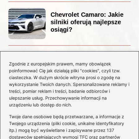
Chevrolet Camaro: Jakie
silniki oferują najlepsze
osiągi?
Czemu diesel dymi?
Odkryj przyczyny i
Zgodnie z europejskim prawem, mamy obowiązek
rozwiązania dla Twojego
poinformować Cię jak działają pliki "cookies", czyli tzw.
silnika
ciasteczka. W dużym skrócie witryna prosi o zgodę na
wykorzystanie Twoich danych. Spersonalizowane reklamy i
treści, pomiar reklam i treści, badanie odbiorców i
Kategorie
ulepszanie usług. Przechowywanie informacji na
urządzeniu lub dostęp do nich.
Akumulatory
(85)
Twoje dane osobowe będą przetwarzane, a informacje z
Benzyna i Diesel
(80)
Twojego urządzenia (pliki cookie, unikalne identyfikatory
itp.) mogą być wyświetlane i zapisywane przez 137
Motocykle
(50)
dostawców spełniających wymogi TFC oraz partnerów