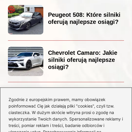
Peugeot 508: Które silniki
oferują najlepsze osiągi?
Chevrolet Camaro: Jakie
silniki oferują najlepsze
osiągi?
Czemu diesel dymi?
Odkryj przyczyny i
Zgodnie z europejskim prawem, mamy obowiązek
rozwiązania dla Twojego
poinformować Cię jak działają pliki "cookies", czyli tzw.
silnika
ciasteczka. W dużym skrócie witryna prosi o zgodę na
wykorzystanie Twoich danych. Spersonalizowane reklamy i
treści, pomiar reklam i treści, badanie odbiorców i
Kategorie
ulepszanie usług. Przechowywanie informacji na