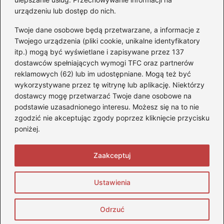
urządzeniu lub dostęp do nich.
Akumulatory
(85)
Twoje dane osobowe będą przetwarzane, a informacje z
Benzyna i Diesel
(80)
Twojego urządzenia (pliki cookie, unikalne identyfikatory
itp.) mogą być wyświetlane i zapisywane przez 137
Motocykle
(50)
dostawców spełniających wymogi TFC oraz partnerów
Opony
(77)
reklamowych (62) lub im udostępniane. Mogą też być
Prawo jazdy
(65)
wykorzystywane przez tę witrynę lub aplikację. Niektórzy
Quady
(2)
dostawcy mogę przetwarzać Twoje dane osobowe na
podstawie uzasadnionego interesu. Możesz się na to nie
Samochody
(242)
zgodzić nie akceptując zgody poprzez kliknięcie przycisku
Silniki
(86)
poniżej.
Skutery
(4)
Zaakceptuj
Strona główna
Prywatność
Zasady użytkowania
Ustawienia
Napisz do nas
Copyright © 2026 StopQuadom.pl
Odrzuć