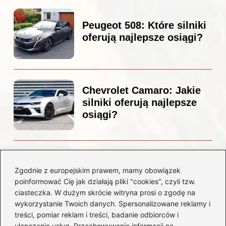
Peugeot 508: Które silniki
oferują najlepsze osiągi?
Chevrolet Camaro: Jakie
silniki oferują najlepsze
osiągi?
Czemu diesel dymi?
Odkryj przyczyny i
Zgodnie z europejskim prawem, mamy obowiązek
rozwiązania dla Twojego
poinformować Cię jak działają pliki "cookies", czyli tzw.
silnika
ciasteczka. W dużym skrócie witryna prosi o zgodę na
wykorzystanie Twoich danych. Spersonalizowane reklamy i
treści, pomiar reklam i treści, badanie odbiorców i
Kategorie
ulepszanie usług. Przechowywanie informacji na