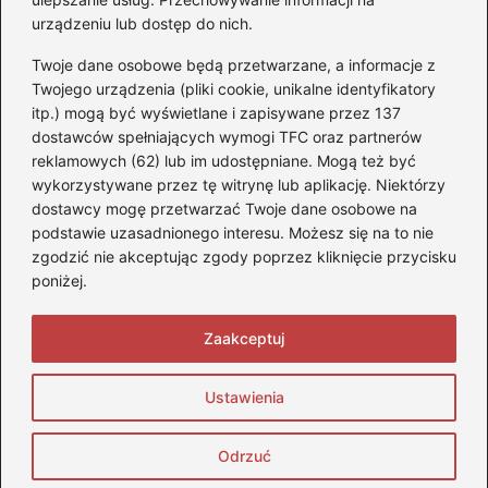
urządzeniu lub dostęp do nich.
Akumulatory
(85)
Twoje dane osobowe będą przetwarzane, a informacje z
Benzyna i Diesel
(80)
Twojego urządzenia (pliki cookie, unikalne identyfikatory
itp.) mogą być wyświetlane i zapisywane przez 137
Motocykle
(50)
dostawców spełniających wymogi TFC oraz partnerów
Opony
(77)
reklamowych (62) lub im udostępniane. Mogą też być
Prawo jazdy
(65)
wykorzystywane przez tę witrynę lub aplikację. Niektórzy
Quady
(2)
dostawcy mogę przetwarzać Twoje dane osobowe na
podstawie uzasadnionego interesu. Możesz się na to nie
Samochody
(242)
zgodzić nie akceptując zgody poprzez kliknięcie przycisku
Silniki
(86)
poniżej.
Skutery
(4)
Zaakceptuj
Strona główna
Prywatność
Zasady użytkowania
Ustawienia
Napisz do nas
Copyright © 2026 StopQuadom.pl
Odrzuć