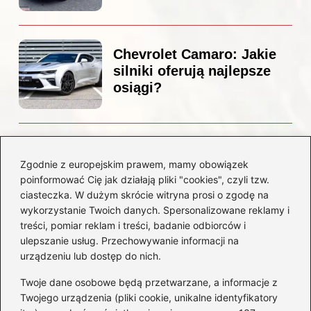
Chevrolet Camaro: Jakie
silniki oferują najlepsze
osiągi?
Czemu diesel dymi?
Odkryj przyczyny i
Zgodnie z europejskim prawem, mamy obowiązek
rozwiązania dla Twojego
poinformować Cię jak działają pliki "cookies", czyli tzw.
silnika
ciasteczka. W dużym skrócie witryna prosi o zgodę na
wykorzystanie Twoich danych. Spersonalizowane reklamy i
treści, pomiar reklam i treści, badanie odbiorców i
Kategorie
ulepszanie usług. Przechowywanie informacji na
urządzeniu lub dostęp do nich.
Akumulatory
(85)
Twoje dane osobowe będą przetwarzane, a informacje z
Benzyna i Diesel
(80)
Twojego urządzenia (pliki cookie, unikalne identyfikatory