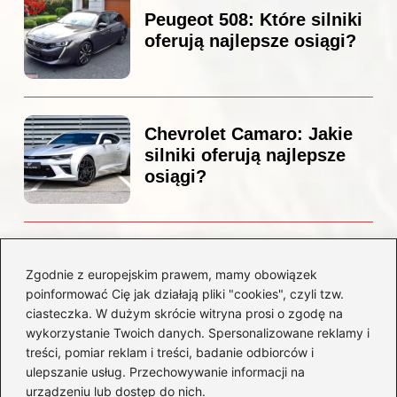
Peugeot 508: Które silniki
oferują najlepsze osiągi?
Chevrolet Camaro: Jakie
silniki oferują najlepsze
osiągi?
Czemu diesel dymi?
Odkryj przyczyny i
Zgodnie z europejskim prawem, mamy obowiązek
rozwiązania dla Twojego
poinformować Cię jak działają pliki "cookies", czyli tzw.
silnika
ciasteczka. W dużym skrócie witryna prosi o zgodę na
wykorzystanie Twoich danych. Spersonalizowane reklamy i
treści, pomiar reklam i treści, badanie odbiorców i
Kategorie
ulepszanie usług. Przechowywanie informacji na
urządzeniu lub dostęp do nich.