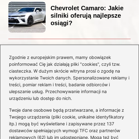
Chevrolet Camaro: Jakie
silniki oferują najlepsze
osiągi?
Czemu diesel dymi?
Odkryj przyczyny i
Zgodnie z europejskim prawem, mamy obowiązek
rozwiązania dla Twojego
poinformować Cię jak działają pliki "cookies", czyli tzw.
silnika
ciasteczka. W dużym skrócie witryna prosi o zgodę na
wykorzystanie Twoich danych. Spersonalizowane reklamy i
treści, pomiar reklam i treści, badanie odbiorców i
Kategorie
ulepszanie usług. Przechowywanie informacji na
urządzeniu lub dostęp do nich.
Akumulatory
(85)
Twoje dane osobowe będą przetwarzane, a informacje z
Benzyna i Diesel
(80)
Twojego urządzenia (pliki cookie, unikalne identyfikatory
itp.) mogą być wyświetlane i zapisywane przez 137
Motocykle
(50)
dostawców spełniających wymogi TFC oraz partnerów
Opony
(77)
reklamowych (62) lub im udostępniane. Mogą też być