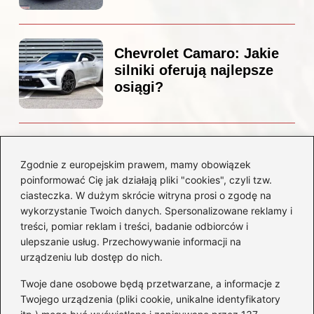
Chevrolet Camaro: Jakie
silniki oferują najlepsze
osiągi?
Czemu diesel dymi?
Odkryj przyczyny i
Zgodnie z europejskim prawem, mamy obowiązek
rozwiązania dla Twojego
poinformować Cię jak działają pliki "cookies", czyli tzw.
silnika
ciasteczka. W dużym skrócie witryna prosi o zgodę na
wykorzystanie Twoich danych. Spersonalizowane reklamy i
treści, pomiar reklam i treści, badanie odbiorców i
Kategorie
ulepszanie usług. Przechowywanie informacji na
urządzeniu lub dostęp do nich.
Akumulatory
(85)
Twoje dane osobowe będą przetwarzane, a informacje z
Benzyna i Diesel
(80)
Twojego urządzenia (pliki cookie, unikalne identyfikatory