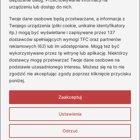
urządzeniu lub dostęp do nich.
Akumulatory
(85)
Twoje dane osobowe będą przetwarzane, a informacje z
Benzyna i Diesel
(80)
Twojego urządzenia (pliki cookie, unikalne identyfikatory
itp.) mogą być wyświetlane i zapisywane przez 137
Motocykle
(50)
dostawców spełniających wymogi TFC oraz partnerów
Opony
(77)
reklamowych (62) lub im udostępniane. Mogą też być
Prawo jazdy
(65)
wykorzystywane przez tę witrynę lub aplikację. Niektórzy
Quady
(2)
dostawcy mogę przetwarzać Twoje dane osobowe na
podstawie uzasadnionego interesu. Możesz się na to nie
Samochody
(242)
zgodzić nie akceptując zgody poprzez kliknięcie przycisku
Silniki
(86)
poniżej.
Skutery
(4)
Zaakceptuj
Strona główna
Prywatność
Zasady użytkowania
Ustawienia
Napisz do nas
Copyright © 2026 StopQuadom.pl
Odrzuć