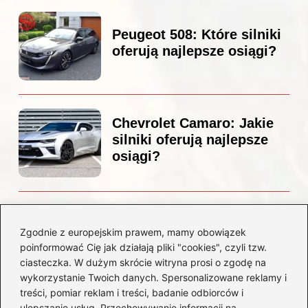
Peugeot 508: Które silniki
oferują najlepsze osiągi?
Chevrolet Camaro: Jakie
silniki oferują najlepsze
osiągi?
Czemu diesel dymi?
Odkryj przyczyny i
Zgodnie z europejskim prawem, mamy obowiązek
rozwiązania dla Twojego
poinformować Cię jak działają pliki "cookies", czyli tzw.
silnika
ciasteczka. W dużym skrócie witryna prosi o zgodę na
wykorzystanie Twoich danych. Spersonalizowane reklamy i
treści, pomiar reklam i treści, badanie odbiorców i
Kategorie
ulepszanie usług. Przechowywanie informacji na