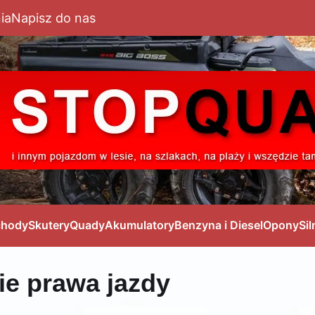
ia
Napisz do nas
hody
Skutery
Quady
Akumulatory
Benzyna i Diesel
Opony
Sil
ie prawa jazdy