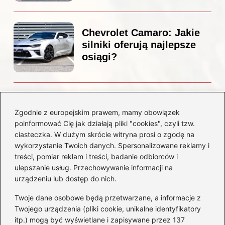
Chevrolet Camaro: Jakie
silniki oferują najlepsze
osiągi?
Czemu diesel dymi?
Odkryj przyczyny i
Zgodnie z europejskim prawem, mamy obowiązek
rozwiązania dla Twojego
poinformować Cię jak działają pliki "cookies", czyli tzw.
silnika
ciasteczka. W dużym skrócie witryna prosi o zgodę na
wykorzystanie Twoich danych. Spersonalizowane reklamy i
treści, pomiar reklam i treści, badanie odbiorców i
Kategorie
ulepszanie usług. Przechowywanie informacji na
urządzeniu lub dostęp do nich.
Akumulatory
(85)
Twoje dane osobowe będą przetwarzane, a informacje z
Benzyna i Diesel
(80)
Twojego urządzenia (pliki cookie, unikalne identyfikatory
itp.) mogą być wyświetlane i zapisywane przez 137
Motocykle
(50)