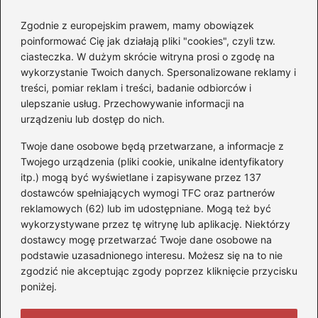
Czemu diesel dymi?
Odkryj przyczyny i
Zgodnie z europejskim prawem, mamy obowiązek
rozwiązania dla Twojego
poinformować Cię jak działają pliki "cookies", czyli tzw.
silnika
ciasteczka. W dużym skrócie witryna prosi o zgodę na
wykorzystanie Twoich danych. Spersonalizowane reklamy i
treści, pomiar reklam i treści, badanie odbiorców i
Kategorie
ulepszanie usług. Przechowywanie informacji na
urządzeniu lub dostęp do nich.
Akumulatory
(85)
Twoje dane osobowe będą przetwarzane, a informacje z
Benzyna i Diesel
(80)
Twojego urządzenia (pliki cookie, unikalne identyfikatory
itp.) mogą być wyświetlane i zapisywane przez 137
Motocykle
(50)
dostawców spełniających wymogi TFC oraz partnerów
Opony
(77)
reklamowych (62) lub im udostępniane. Mogą też być
Prawo jazdy
(65)
wykorzystywane przez tę witrynę lub aplikację. Niektórzy
Quady
(2)
dostawcy mogę przetwarzać Twoje dane osobowe na
podstawie uzasadnionego interesu. Możesz się na to nie
Samochody
(242)
zgodzić nie akceptując zgody poprzez kliknięcie przycisku
Silniki
(86)
poniżej.
Skutery
(4)