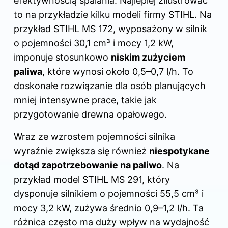
efektywnością spalania. Najlepiej zilustrować
to na przykładzie kilku modeli firmy STIHL. Na
przykład STIHL MS 172, wyposażony w silnik
o pojemności 30,1 cm³ i mocy 1,2 kW,
imponuje stosunkowo
niskim zużyciem
paliwa
, które wynosi około 0,5–0,7 l/h. To
doskonałe rozwiązanie dla osób planujących
mniej intensywne prace, takie jak
przygotowanie drewna opałowego.
Wraz ze wzrostem pojemności silnika
wyraźnie zwiększa się również
niespotykane
dotąd zapotrzebowanie na paliwo
. Na
przykład model STIHL MS 291, który
dysponuje silnikiem o pojemności 55,5 cm³ i
mocy 3,2 kW, zużywa średnio 0,9–1,2 l/h. Ta
różnica często ma duży wpływ na wydajność