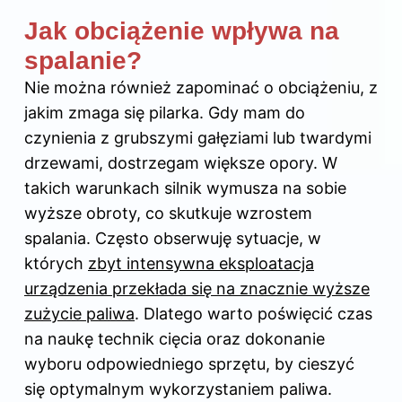
Jak obciążenie wpływa na
spalanie?
Nie można również zapominać o obciążeniu, z
jakim zmaga się pilarka. Gdy mam do
czynienia z grubszymi gałęziami lub twardymi
drzewami, dostrzegam większe opory. W
takich warunkach silnik wymusza na sobie
wyższe obroty, co skutkuje wzrostem
spalania. Często obserwuję sytuacje, w
których
zbyt intensywna eksploatacja
urządzenia przekłada się na znacznie wyższe
zużycie paliwa
. Dlatego warto poświęcić czas
na naukę technik cięcia oraz dokonanie
wyboru odpowiedniego sprzętu, by cieszyć
się optymalnym wykorzystaniem paliwa.