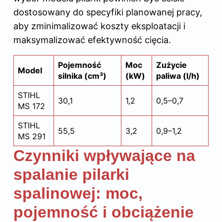
dostosowany do specyfiki planowanej pracy,
aby zminimalizować koszty eksploatacji i
maksymalizować efektywność cięcia.
Pojemność
Moc
Zużycie
Model
silnika (cm³)
(kW)
paliwa (l/h)
STIHL
30,1
1,2
0,5–0,7
MS 172
STIHL
55,5
3,2
0,9–1,2
MS 291
Czynniki wpływające na
spalanie pilarki
spalinowej: moc,
pojemność i obciążenie