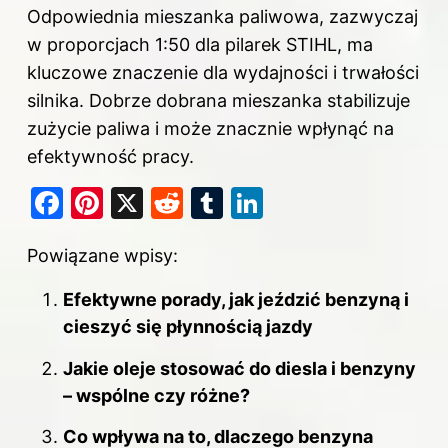
Odpowiednia mieszanka paliwowa, zazwyczaj
w proporcjach 1:50 dla pilarek STIHL, ma
kluczowe znaczenie dla wydajności i trwałości
silnika. Dobrze dobrana mieszanka stabilizuje
zużycie paliwa i może znacznie wpłynąć na
efektywność pracy.
F
Pi
X
R
T
Li
a
nt
e
u
n
Powiązane wpisy:
c
er
d
m
k
e
e
di
bl
e
Efektywne porady, jak jeździć benzyną i
b
st
t
r
dI
cieszyć się płynnością jazdy
o
n
Jakie oleje stosować do diesla i benzyny
o
– wspólne czy różne?
k
Co wpływa na to, dlaczego benzyna