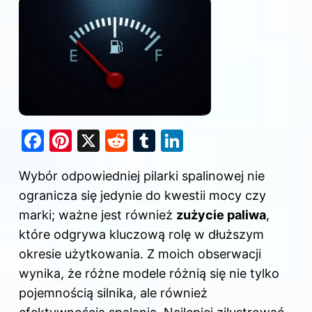
F
Pi
X
R
T
Li
a
nt
e
u
n
Wybór odpowiedniej pilarki spalinowej nie
c
er
d
m
k
ogranicza się jedynie do kwestii mocy czy
e
e
di
bl
e
marki; ważne jest również
zużycie paliwa
,
b
st
t
r
dI
które odgrywa kluczową rolę w dłuższym
o
n
okresie użytkowania. Z moich obserwacji
o
wynika, że różne modele różnią się nie tylko
k
pojemnością silnika, ale również