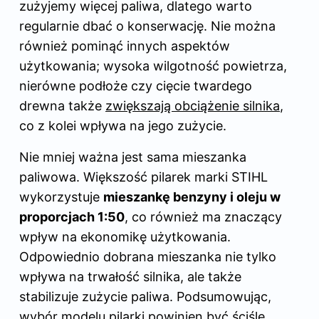
zużyjemy więcej paliwa, dlatego warto
regularnie dbać o konserwację. Nie można
również pominąć innych aspektów
użytkowania; wysoka wilgotność powietrza,
nierówne podłoże czy cięcie twardego
drewna także
zwiększają obciążenie silnika
,
co z kolei wpływa na jego zużycie.
Nie mniej ważna jest sama mieszanka
paliwowa. Większość pilarek marki STIHL
wykorzystuje
mieszankę benzyny i oleju w
proporcjach 1:50
, co również ma znaczący
wpływ na ekonomikę użytkowania.
Odpowiednio dobrana mieszanka nie tylko
wpływa na trwałość silnika, ale także
stabilizuje
zużycie paliwa
. Podsumowując,
wybór modelu pilarki powinien być ściśle