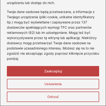
urządzeniu lub dostęp do nich.
←
Przewodnik krok po kroku: jak poprawnie podłączyć
rozrusznik do akumulatora
Twoje dane osobowe będą przetwarzane, a informacje z
Twojego urządzenia (pliki cookie, unikalne identyfikatory
→
Jak rozpoznać objawy zacierania silnika i uratować
itp.) mogą być wyświetlane i zapisywane przez 137
swój pojazd?
dostawców spełniających wymogi TFC oraz partnerów
reklamowych (62) lub im udostępniane. Mogą też być
wykorzystywane przez tę witrynę lub aplikację. Niektórzy
dostawcy mogę przetwarzać Twoje dane osobowe na
Dodaj komentarz
podstawie uzasadnionego interesu. Możesz się na to nie
zgodzić nie akceptując zgody poprzez kliknięcie przycisku
Twój adres email nie zostanie opublikowany.
poniżej.
Wymagane pola są oznaczone
*
Komentarz
*
Zaakceptuj
Ustawienia
Odrzuć