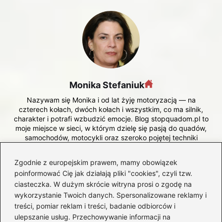
Monika Stefaniuk
Nazywam się Monika i od lat żyję motoryzacją — na
czterech kołach, dwóch kołach i wszystkim, co ma silnik,
charakter i potrafi wzbudzić emocje. Blog stopquadom.pl to
moje miejsce w sieci, w którym dzielę się pasją do quadów,
samochodów, motocykli oraz szeroko pojętej techniki
motoryzacyjnej. Interesują mnie zarówno codzienne
aspekty użytkowania pojazdów, jak i ich możliwości w
Zgodnie z europejskim prawem, mamy obowiązek
terenie, na trasie czy w warunkach ekstremalnych. Testuję,
poinformować Cię jak działają pliki "cookies", czyli tzw.
porównuję, analizuję i tłumaczę — od wyboru
ciasteczka. W dużym skrócie witryna prosi o zgodę na
odpowiedniego quada, przez eksploatację i modyfikacje,
aż po przepisy, bezpieczeństwo i realne koszty posiadania
wykorzystanie Twoich danych. Spersonalizowane reklamy i
sprzętu.
treści, pomiar reklam i treści, badanie odbiorców i
ulepszanie usług. Przechowywanie informacji na