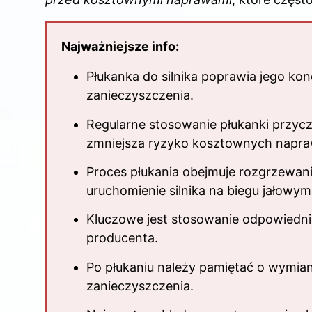
o
k
Najważniejsze info:
Płukanka do silnika poprawia jego kon
zanieczyszczenia.
Regularne stosowanie płukanki przyczy
zmniejsza ryzyko kosztownych napra
Proces płukania obejmuje rozgrzewanie 
uruchomienie silnika na biegu jałowym
Kluczowe jest stosowanie odpowiedniej
producenta.
Po płukaniu należy pamiętać o wymiani
zanieczyszczenia.