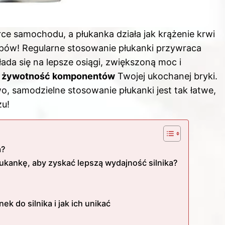
rce samochodu, a płukanka działa jak krążenie krwi
zepów! Regularne stosowanie płukanki przywraca
łada się na lepsze osiągi, zwiększoną moc i
 żywotność komponentów
Twojej ukochanej bryki.
o, samodzielne stosowanie płukanki jest tak łatwe,
żu!
a?
ukankę, aby zyskać lepszą wydajność silnika?
k do silnika i jak ich unikać