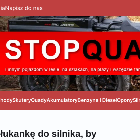
ia
Napisz do nas
hody
Skutery
Quady
Akumulatory
Benzyna i Diesel
Opony
Sil
ukankę do silnika, by