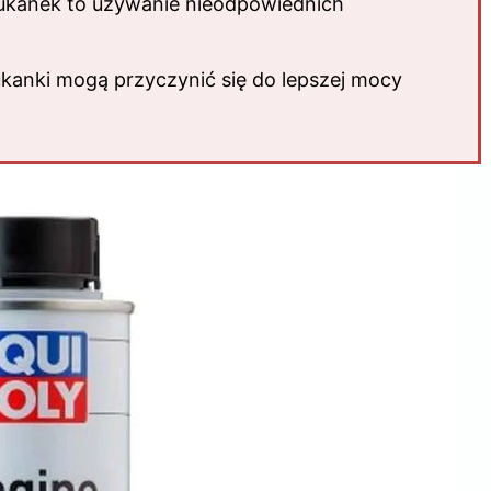
łukanek to używanie nieodpowiednich
ukanki mogą przyczynić się do lepszej mocy