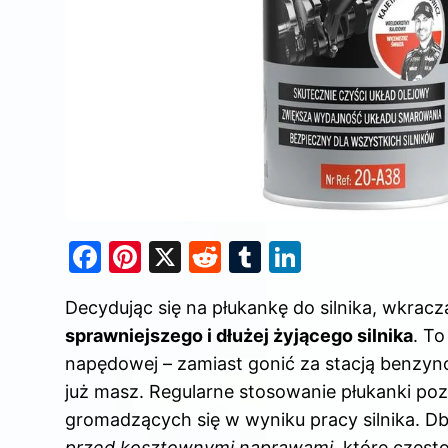
F
Pi
X
R
T
Li
a
nt
e
u
n
Decydując się na płukankę do silnika, wkrac
c
er
d
m
k
sprawniejszego i dłużej żyjącego silnika
. To
e
e
di
bl
e
napędowej – zamiast gonić za stacją benzynow
b
st
t
r
dI
już masz. Regularne stosowanie płukanki po
o
n
gromadzących się w wyniku pracy silnika. Db
przed kosztownymi naprawami
, które częst