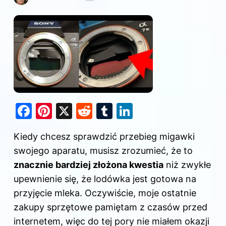
F
Pi
X
R
T
Li
a
nt
e
u
n
Kiedy chcesz sprawdzić przebieg migawki
c
er
d
m
k
swojego aparatu, musisz zrozumieć, że to
e
e
di
bl
e
znacznie bardziej złożona kwestia
niż zwykłe
b
st
t
r
dI
upewnienie się, że lodówka jest gotowa na
o
n
przyjęcie mleka. Oczywiście, moje ostatnie
o
zakupy sprzętowe pamiętam z czasów przed
k
internetem, więc do tej pory nie miałem okazji