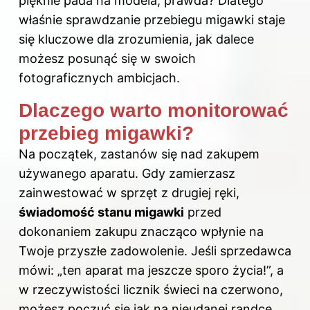
pięknie pada na modela, prawda? Dlatego
właśnie sprawdzanie przebiegu migawki staje
się kluczowe dla zrozumienia, jak dalece
możesz posunąć się w swoich
fotograficznych ambicjach.
Dlaczego warto monitorować
przebieg migawki?
Na początek, zastanów się nad zakupem
używanego aparatu. Gdy zamierzasz
zainwestować w sprzęt z drugiej ręki,
świadomość stanu migawki
przed
dokonaniem zakupu znacząco wpłynie na
Twoje przyszłe zadowolenie. Jeśli sprzedawca
mówi: „ten aparat ma jeszcze sporo życia!”, a
w rzeczywistości licznik świeci na czerwono,
możesz poczuć się jak na nieudanej randce.