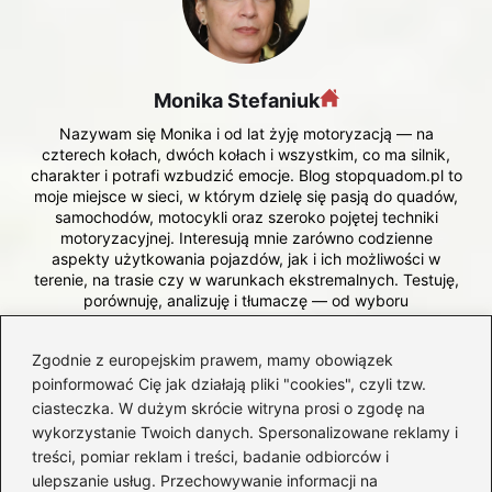
Monika Stefaniuk
Nazywam się Monika i od lat żyję motoryzacją — na
czterech kołach, dwóch kołach i wszystkim, co ma silnik,
charakter i potrafi wzbudzić emocje. Blog stopquadom.pl to
moje miejsce w sieci, w którym dzielę się pasją do quadów,
samochodów, motocykli oraz szeroko pojętej techniki
motoryzacyjnej. Interesują mnie zarówno codzienne
aspekty użytkowania pojazdów, jak i ich możliwości w
terenie, na trasie czy w warunkach ekstremalnych. Testuję,
porównuję, analizuję i tłumaczę — od wyboru
odpowiedniego quada, przez eksploatację i modyfikacje,
aż po przepisy, bezpieczeństwo i realne koszty posiadania
Zgodnie z europejskim prawem, mamy obowiązek
sprzętu.
poinformować Cię jak działają pliki "cookies", czyli tzw.
ciasteczka. W dużym skrócie witryna prosi o zgodę na
←
Jakim pojazdem można jeździć bez prawa jazdy? Oto
wykorzystanie Twoich danych. Spersonalizowane reklamy i
ważne informacje
treści, pomiar reklam i treści, badanie odbiorców i
ulepszanie usług. Przechowywanie informacji na
→
Ile osób powinno podróżować w samochodzie