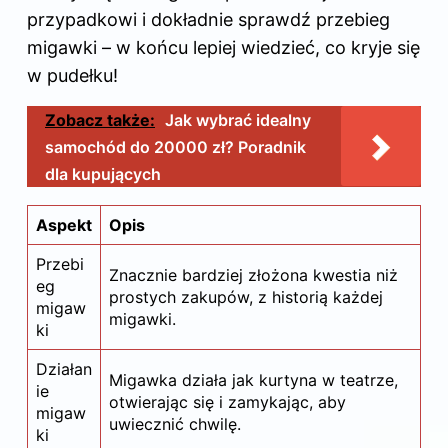
przypadkowi i dokładnie sprawdź przebieg
migawki – w końcu lepiej wiedzieć, co kryje się
w pudełku!
Zobacz także:
Jak wybrać idealny
samochód do 20000 zł? Poradnik
dla kupujących
Aspekt
Opis
Przebi
Znacznie bardziej złożona kwestia niż
eg
prostych zakupów, z historią każdej
migaw
migawki.
ki
Działan
Migawka działa jak kurtyna w teatrze,
ie
otwierając się i zamykając, aby
migaw
uwiecznić chwilę.
ki