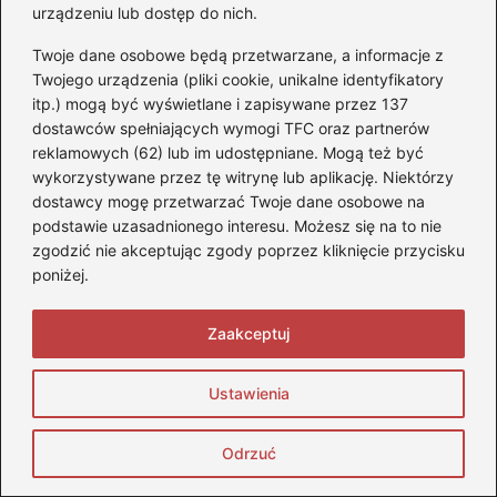
urządzeniu lub dostęp do nich.
służbowym? Praktyczne wskazówki для firm
Twoje dane osobowe będą przetwarzane, a informacje z
Twojego urządzenia (pliki cookie, unikalne identyfikatory
itp.) mogą być wyświetlane i zapisywane przez 137
Dodaj komentarz
dostawców spełniających wymogi TFC oraz partnerów
reklamowych (62) lub im udostępniane. Mogą też być
wykorzystywane przez tę witrynę lub aplikację. Niektórzy
Twój adres email nie zostanie opublikowany.
Wymagane pola są oznaczone
*
dostawcy mogę przetwarzać Twoje dane osobowe na
podstawie uzasadnionego interesu. Możesz się na to nie
Komentarz
*
zgodzić nie akceptując zgody poprzez kliknięcie przycisku
poniżej.
Zaakceptuj
Ustawienia
Nazwa
*
Odrzuć