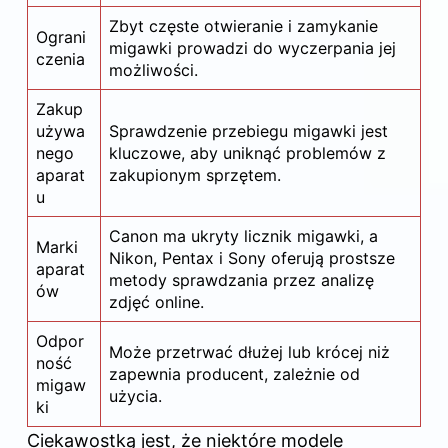
Zbyt częste otwieranie i zamykanie
Ograni
migawki prowadzi do wyczerpania jej
czenia
możliwości.
Zakup
używa
Sprawdzenie przebiegu migawki jest
nego
kluczowe, aby uniknąć problemów z
aparat
zakupionym sprzętem.
u
Canon ma ukryty licznik migawki, a
Marki
Nikon, Pentax i Sony oferują prostsze
aparat
metody sprawdzania przez analizę
ów
zdjęć online.
Odpor
Może przetrwać dłużej lub krócej niż
ność
zapewnia producent, zależnie od
migaw
użycia.
ki
Ciekawostką jest, że niektóre modele