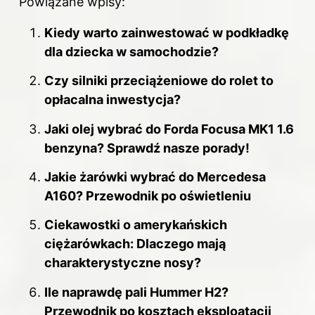
Powiązane wpisy:
c
er
d
m
k
e
e
di
bl
e
Kiedy warto zainwestować w podkładkę
b
st
t
r
dI
dla dziecka w samochodzie?
o
n
Czy silniki przeciążeniowe do rolet to
o
opłacalna inwestycja?
k
Jaki olej wybrać do Forda Focusa MK1 1.6
benzyna? Sprawdź nasze porady!
Jakie żarówki wybrać do Mercedesa
A160? Przewodnik po oświetleniu
Ciekawostki o amerykańskich
ciężarówkach: Dlaczego mają
charakterystyczne nosy?
Ile naprawdę pali Hummer H2?
Przewodnik po kosztach eksploatacji