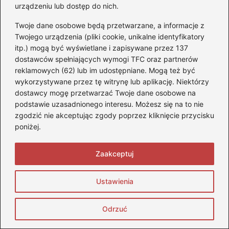
urządzeniu lub dostęp do nich.
Wymiana spalonego bezpiecznika,
Twoje dane osobowe będą przetwarzane, a informacje z
Sprawdzanie stanu bezpieczników, Objawy
Twojego urządzenia (pliki cookie, unikalne identyfikatory
przepalonego bezpiecznika, Bezpieczniki w
itp.) mogą być wyświetlane i zapisywane przez 137
samochodzie.
dostawców spełniających wymogi TFC oraz partnerów
reklamowych (62) lub im udostępniane. Mogą też być
F
Pi
X
R
T
Li
wykorzystywane przez tę witrynę lub aplikację. Niektórzy
a
nt
e
u
n
dostawcy mogę przetwarzać Twoje dane osobowe na
podstawie uzasadnionego interesu. Możesz się na to nie
Powiązane wpisy:
c
er
d
m
k
zgodzić nie akceptując zgody poprzez kliknięcie przycisku
e
e
di
bl
e
poniżej.
Kiedy warto zainwestować w podkładkę
b
st
t
r
dI
dla dziecka w samochodzie?
Zaakceptuj
o
n
Ile pali Kia Sorento? Oto, co musisz
o
wiedzieć przed zakupem
Ustawienia
k
Jak wybrać idealny zestaw kluczy do
Odrzuć
samochodu? Poradnik dla każdego
kierowcy