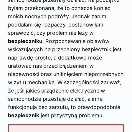
b
st
t
r
dI
byłam przekonana, że to oznacza koniec
o
n
moich nocnych podróży. Jednak zanim
o
poddałam się rozpaczy, postanowiłam
k
sprawdzić, czy problem nie leży w
bezpieczniku
. Rozpoznawanie objawów
wskazujących na przepalony bezpiecznik jest
naprawdę proste, a dodatkowo może
uratować nas przed błądzeniem w
niepewności oraz uniknięciem niepotrzebnych
wizyt u mechanika. W szczególności zauważ,
że jeśli jakieś urządzenie elektryczne w
samochodzie przestaje działać, a inne
funkcjonują bez zarzutu, to prawdopodobnie
bezpiecznik
jest przyczyną problemu.