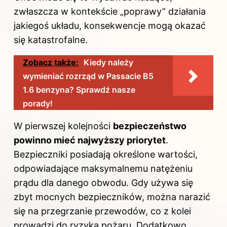
zwłaszcza w kontekście „poprawy” działania
jakiegoś układu, konsekwencje mogą okazać
się katastrofalne.
Zobacz także:
Kiedy należy
wymieniać rozrząd w Passacie B5
1.6 benzyna? Sprawdź nasze
porady!
W pierwszej kolejności
bezpieczeństwo
powinno mieć najwyższy priorytet
.
Bezpieczniki posiadają określone wartości,
odpowiadające maksymalnemu natężeniu
prądu dla danego obwodu. Gdy używa się
zbyt mocnych bezpieczników, można narazić
się na przegrzanie przewodów, co z kolei
prowadzi do ryzyka pożaru. Dodatkowo,