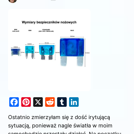
F
Pi
X
R
T
Li
a
nt
e
u
n
Ostatnio zmierzyłam się z dość irytującą
c
er
d
m
k
sytuacją, ponieważ nagle światła w moim
e
e
di
bl
e
samochodzie przestały działać. Na początku