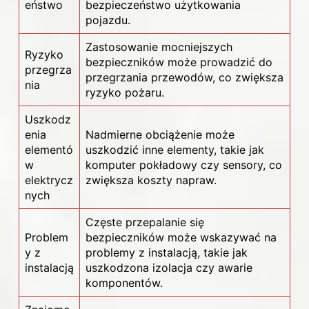
eństwo
bezpieczeństwo użytkowania
pojazdu.
Zastosowanie mocniejszych
Ryzyko
bezpieczników może prowadzić do
przegrza
przegrzania przewodów, co zwiększa
nia
ryzyko pożaru.
Uszkodz
enia
Nadmierne obciążenie może
elementó
uszkodzić inne elementy, takie jak
w
komputer pokładowy czy sensory, co
elektrycz
zwiększa koszty napraw.
nych
Częste przepalanie się
Problem
bezpieczników może wskazywać na
y z
problemy z instalacją, takie jak
instalacją
uszkodzona izolacja czy awarie
komponentów.