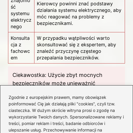
Znajomo
Kierowcy powinni znać podstawy
ść
działania systemu elektrycznego, aby
systemu
móc reagować na problemy z
elektrycz
bezpiecznikami.
nego
Konsulta
W przypadku wątpliwości warto
cja z
skonsultować się z ekspertem, aby
fachowc
znaleźć przyczynę częstego
em
przepalania bezpieczników.
Ciekawostka: Użycie zbyt mocnych
bezpieczników może unieważnić
gwarancję na pojazd, ponieważ
Zgodnie z europejskim prawem, mamy obowiązek
modyfikacja oryginalnych elementów
poinformować Cię jak działają pliki "cookies", czyli tzw.
instalacji elektrycznej jest często
ciasteczka. W dużym skrócie witryna prosi o zgodę na
uznawana za niewłaściwe użytkowanie.
wykorzystanie Twoich danych. Spersonalizowane reklamy i
treści, pomiar reklam i treści, badanie odbiorców i
ulepszanie usług. Przechowywanie informacji na
Tagi:
Przepalony bezpiecznik w samochodzie,