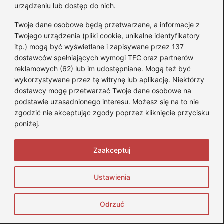
plastikowe reflektory w samochodzie
urządzeniu lub dostęp do nich.
Twoje dane osobowe będą przetwarzane, a informacje z
Jaki kask do turystyki motocyklowej
Twojego urządzenia (pliki cookie, unikalne identyfikatory
wybrać, aby podróżować bezpiecznie i
itp.) mogą być wyświetlane i zapisywane przez 137
komfortowo?
dostawców spełniających wymogi TFC oraz partnerów
reklamowych (62) lub im udostępniane. Mogą też być
Gdzie znajdziesz filtr paliwa w Audi A3
wykorzystywane przez tę witrynę lub aplikację. Niektórzy
8P? Praktyczny przewodnik
dostawcy mogę przetwarzać Twoje dane osobowe na
podstawie uzasadnionego interesu. Możesz się na to nie
Co kryje się za żółtym wykrzyknikiem w
zgodzić nie akceptując zgody poprzez kliknięcie przycisku
samochodzie? Sprawdź, zanim będzie za
poniżej.
późno!
Zaakceptuj
Najlepsze propozycje: jaki samochód do
50000 wybrać w 2026 roku?
Ustawienia
Czerwone kontrolki w samochodzie – co
warto o nich wiedzieć?
Odrzuć