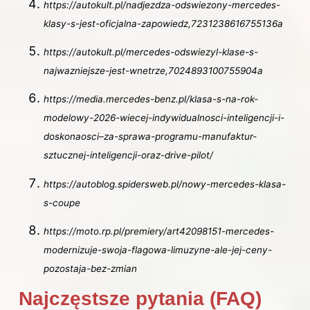
https://autokult.pl/nadjezdza-odswiezony-mercedes-
klasy-s-jest-oficjalna-zapowiedz,7231238616755136a
https://autokult.pl/mercedes-odswiezyl-klase-s-
najwazniejsze-jest-wnetrze,7024893100755904a
https://media.mercedes-benz.pl/klasa-s-na-rok-
modelowy-2026-wiecej-indywidualnosci-inteligencji-i-
doskonaosci–za-sprawa-programu-manufaktur-
sztucznej-inteligencji-oraz-drive-pilot/
https://autoblog.spidersweb.pl/nowy-mercedes-klasa-
s-coupe
https://moto.rp.pl/premiery/art42098151-mercedes-
modernizuje-swoja-flagowa-limuzyne-ale-jej-ceny-
pozostaja-bez-zmian
Najczęstsze pytania (FAQ)