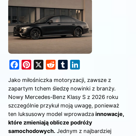
F
Pi
X
R
T
Li
a
nt
e
u
n
Jako miłośniczka motoryzacji, zawsze z
c
er
d
m
k
zapartym tchem śledzę nowinki z branży.
e
e
di
bl
e
Nowy Mercedes-Benz Klasy S z 2026 roku
b
st
t
r
dI
szczególnie przykuł moją uwagę, ponieważ
o
n
ten luksusowy model wprowadza
innowacje,
o
które zmieniają oblicze podróży
k
samochodowych.
Jednym z najbardziej