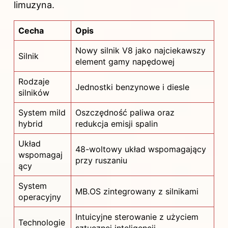
limuzyna.
Cecha
Opis
Nowy silnik V8 jako najciekawszy
Silnik
element gamy napędowej
Rodzaje
Jednostki benzynowe i diesle
silników
System mild
Oszczędność paliwa oraz
hybrid
redukcja emisji spalin
Układ
48-woltowy układ wspomagający
wspomagaj
przy ruszaniu
ący
System
MB.OS zintegrowany z silnikami
operacyjny
Intuicyjne sterowanie z użyciem
Technologie
sztucznej inteligencji