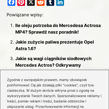
F
Pi
X
R
T
Li
a
nt
e
u
n
Powiązane wpisy:
c
er
d
m
k
e
e
di
bl
e
Ile oleju potrzeba do Mercedesa Actrosa
b
st
t
r
dI
MP4? Sprawdź nasz poradnik!
o
n
Jakie zużycie paliwa prezentuje Opel
o
Astra 1.6?
k
Jakie są wagi ciągników siodłowych
Mercedes Actros? Odkrywamy
szczegóły!
Zgodnie z europejskim prawem, mamy obowiązek
Czy rzeczywiście istnieje zakaz
poinformować Cię jak działają pliki "cookies", czyli tzw.
wyprzedzania ciężarówek na polskich
ciasteczka. W dużym skrócie witryna prosi o zgodę na
drogach?
wykorzystanie Twoich danych. Spersonalizowane reklamy i
treści, pomiar reklam i treści, badanie odbiorców i
Skuteczne metody na to, jak wyczyścić
ulepszanie usług. Przechowywanie informacji na