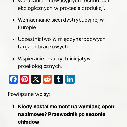
Wdrażanie innowacyjnych technologii
ekologicznych w procesie produkcji.
Wzmacnianie sieci dystrybucyjnej w
Europie.
Uczestnictwo w międzynarodowych
targach branżowych.
Wspieranie lokalnych inicjatyw
proekologicznych.
F
Pi
X
R
T
Li
a
nt
e
u
n
Powiązane wpisy:
c
er
d
m
k
e
e
di
bl
e
Kiedy nastał moment na wymianę opon
b
st
t
r
dI
na zimowe? Przewodnik po sezonie
o
chłodów
n