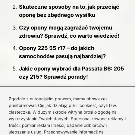
o
Skuteczne sposoby na to, jak przeciąć
k
oponę bez zbędnego wysiłku
Czy opony mogą zagrażać twojemu
zdrowiu? Sprawdź, co warto wiedzieć!
Opony 225 55 r17 – do jakich
samochodów pasują najbardziej?
Jakie opony wybrać dla Passata B6: 205
czy 215? Sprawdź porady!
Zgodnie z europejskim prawem, mamy obowiązek
Historia marki Aplus
poinformować Cię jak działają pliki "cookies", czyli tzw.
ciasteczka. W dużym skrócie witryna prosi o zgodę na
Kluczowe postacie i strategia Aplus
wykorzystanie Twoich danych. Spersonalizowane reklamy i
treści, pomiar reklam i treści, badanie odbiorców i
Produkcja opon Aplus
ulepszanie usług. Przechowywanie informacji na