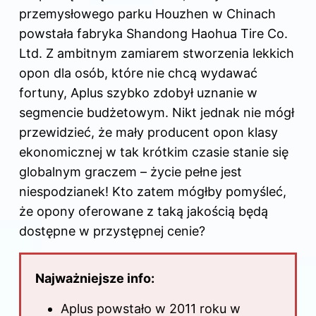
o
n
przemysłowego parku Houzhen w Chinach
o
powstała fabryka Shandong Haohua Tire Co.
k
Ltd. Z ambitnym zamiarem stworzenia lekkich
opon dla osób, które nie chcą wydawać
fortuny, Aplus szybko zdobył uznanie w
segmencie budżetowym. Nikt jednak nie mógł
przewidzieć, że mały producent opon klasy
ekonomicznej w tak krótkim czasie stanie się
globalnym graczem – życie pełne jest
niespodzianek! Kto zatem mógłby pomyśleć,
że opony oferowane z taką jakością będą
dostępne w przystępnej cenie?
Najważniejsze info:
Aplus powstało w 2011 roku w