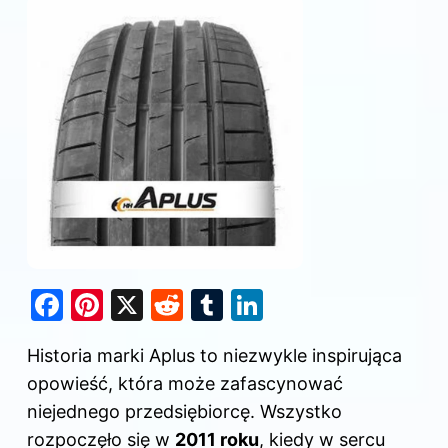
F
Pi
X
R
T
Li
a
nt
e
u
n
Historia marki Aplus to niezwykle inspirująca
c
er
d
m
k
opowieść, która może zafascynować
e
e
di
bl
e
niejednego przedsiębiorcę. Wszystko
b
st
t
r
dI
rozpoczęło się w
2011 roku
, kiedy w sercu