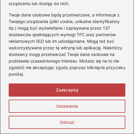
Technologie w produkcji opon Aplus
urządzeniu lub dostęp do nich.
Zrównoważony rozwój Aplus
Twoje dane osobowe będą przetwarzane, a informacje z
Twojego urządzenia (pliki cookie, unikalne identyfikatory
itp.) mogą być wyświetlane i zapisywane przez 137
dostawców spełniających wymogi TFC oraz partnerów
reklamowych (62) lub im udostępniane. Mogą też być
wykorzystywane przez tę witrynę lub aplikację. Niektórzy
dostawcy mogę przetwarzać Twoje dane osobowe na
podstawie uzasadnionego interesu. Możesz się na to nie
zgodzić nie akceptując zgody poprzez kliknięcie przycisku
Monika Stefaniuk
poniżej.
Nazywam się Monika i od lat żyję motoryzacją — na
czterech kołach, dwóch kołach i wszystkim, co ma silnik,
Zaakceptuj
charakter i potrafi wzbudzić emocje. Blog stopquadom.pl to
moje miejsce w sieci, w którym dzielę się pasją do quadów,
samochodów, motocykli oraz szeroko pojętej techniki
Ustawienia
motoryzacyjnej. Interesują mnie zarówno codzienne
aspekty użytkowania pojazdów, jak i ich możliwości w
terenie, na trasie czy w warunkach ekstremalnych. Testuję,
Odrzuć
porównuję, analizuję i tłumaczę — od wyboru
odpowiedniego quada, przez eksploatację i modyfikacje,