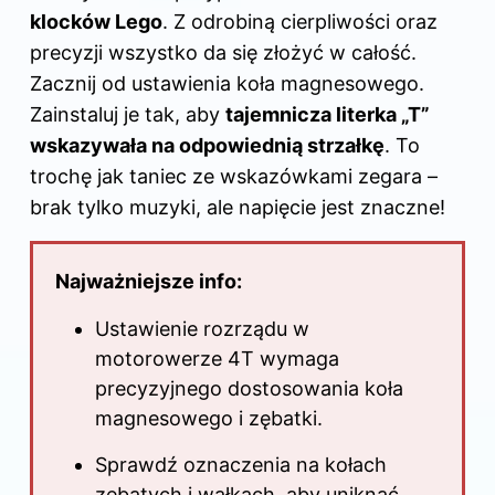
o
n
klocków Lego
. Z odrobiną cierpliwości oraz
o
precyzji wszystko da się złożyć w całość.
k
Zacznij od ustawienia koła magnesowego.
Zainstaluj je tak, aby
tajemnicza literka „T”
wskazywała na odpowiednią strzałkę
. To
trochę jak taniec ze wskazówkami zegara –
brak tylko muzyki, ale napięcie jest znaczne!
Najważniejsze info:
Ustawienie rozrządu w
motorowerze 4T wymaga
precyzyjnego dostosowania koła
magnesowego i zębatki.
Sprawdź oznaczenia na kołach
zębatych i wałkach, aby uniknąć