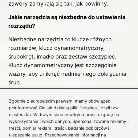
zawory zamykają się tak, jak powinny.
Jakie narzędzia są niezbędne do ustawienia
rozrządu?
Niezbędne narzędzia to klucze różnych
rozmiarów, klucz dynamometryczny,
śrubokręt, imadło oraz zestaw szczypiec.
Klucz dynamometryczny jest szczególnie
ważny, aby uniknąć nadmiernego dokręcania
śrub.
Dlaczego warto regularnie dbać o ustawienie
Zgodnie z europejskim prawem, mamy obowiązek
rozrządu?
poinformować Cię jak działają pliki "cookies", czyli tzw.
ciasteczka. W dużym skrócie witryna prosi o zgodę na
Regularne dbanie o ustawienie rozrządu
wykorzystanie Twoich danych. Spersonalizowane reklamy i
przekłada się na lepszą wydajność silnika oraz
treści, pomiar reklam i treści, badanie odbiorców i
ulepszanie usług. Przechowywanie informacji na
większą jego żywotność. Unika to