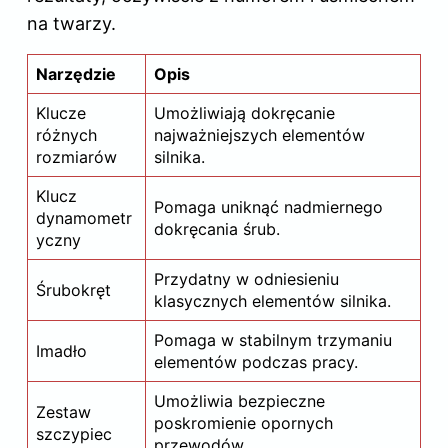
na twarzy.
Narzędzie
Opis
Klucze
Umożliwiają dokręcanie
różnych
najważniejszych elementów
rozmiarów
silnika.
Klucz
Pomaga uniknąć nadmiernego
dynamometr
dokręcania śrub.
yczny
Przydatny w odniesieniu
Śrubokręt
klasycznych elementów silnika.
Pomaga w stabilnym trzymaniu
Imadło
elementów podczas pracy.
Umożliwia bezpieczne
Zestaw
poskromienie opornych
szczypiec
przewodów.