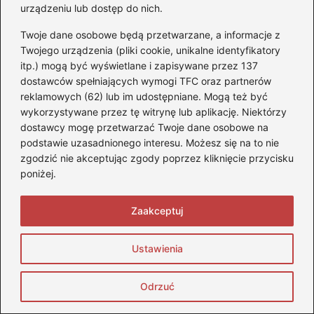
urządzeniu lub dostęp do nich.
niepotrzebnych kosztów napraw i pozwala
cieszyć się płynniejszą jazdą bez zbędnych
Twoje dane osobowe będą przetwarzane, a informacje z
Twojego urządzenia (pliki cookie, unikalne identyfikatory
zgrzytów.
itp.) mogą być wyświetlane i zapisywane przez 137
F
Pi
X
R
T
Li
dostawców spełniających wymogi TFC oraz partnerów
reklamowych (62) lub im udostępniane. Mogą też być
a
nt
e
u
n
wykorzystywane przez tę witrynę lub aplikację. Niektórzy
Powiązane wpisy:
c
er
d
m
k
dostawcy mogę przetwarzać Twoje dane osobowe na
podstawie uzasadnionego interesu. Możesz się na to nie
e
e
di
bl
e
Jak skutecznie odpowietrzyć tylny
zgodzić nie akceptując zgody poprzez kliknięcie przycisku
b
st
t
r
dI
hamulec w motocyklu? Praktyczny
poniżej.
o
przewodnik dla każdego motocyklisty
n
Zaakceptuj
o
k
Ustawienia
Odrzuć