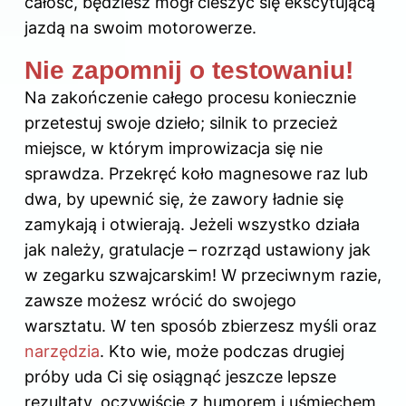
całość, będziesz mógł cieszyć się ekscytującą
jazdą na swoim motorowerze.
Nie zapomnij o testowaniu!
Na zakończenie całego procesu koniecznie
przetestuj swoje dzieło; silnik to przecież
miejsce, w którym improwizacja się nie
sprawdza. Przekręć koło magnesowe raz lub
dwa, by upewnić się, że zawory ładnie się
zamykają i otwierają. Jeżeli wszystko działa
jak należy, gratulacje – rozrząd ustawiony jak
w zegarku szwajcarskim! W przeciwnym razie,
zawsze możesz wrócić do swojego
warsztatu. W ten sposób zbierzesz myśli oraz
narzędzia
. Kto wie, może podczas drugiej
próby uda Ci się osiągnąć jeszcze lepsze
rezultaty, oczywiście z humorem i uśmiechem