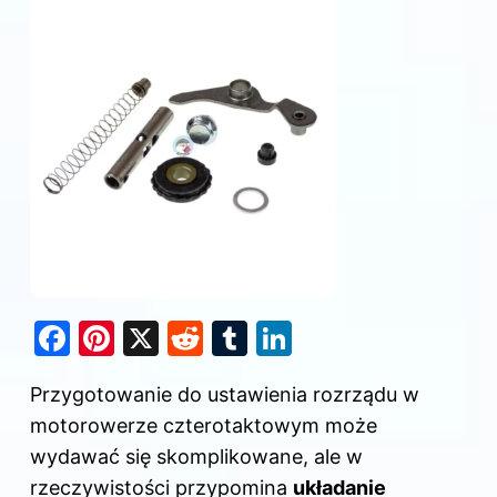
F
Pi
X
R
T
Li
a
nt
e
u
n
Przygotowanie do ustawienia rozrządu w
c
er
d
m
k
motorowerze czterotaktowym może
e
e
di
bl
e
wydawać się skomplikowane, ale w
b
st
t
r
dI
rzeczywistości przypomina
układanie