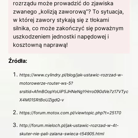
rozrządu może prowadzić do zjawiska
zwanego „kolizją zaworową”? To sytuacja,
w której zawory stykają się z tłokami
silnika, co może zakończyć się poważnym
uszkodzeniem jednostki napędowej i
kosztowną naprawą!
Źródła:
https://www.cylindry.pl/blog/jak-ustawic-rozrzad-w-
motorowerze-router-ws-5?
srsltid=AfmBOopYoUiP5JHNeNgYHrro09GdVe7z17VTyc
X4M01SRtBoUZigdQ-v
https://forum.motox.com.pl/viewtopic.php?t=25170
http://forum.mieloch.pl/jak-ustawic-rozrzad-w-4t-
skuter-nie-pali-zalana-swieca-t54905.html