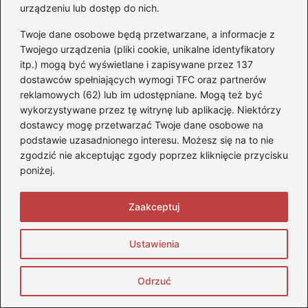
urządzeniu lub dostęp do nich.
korzystając z dostępnych materiałów
Twoje dane osobowe będą przetwarzane, a informacje z
szkoleniowych oraz platform
Twojego urządzenia (pliki cookie, unikalne identyfikatory
edukacyjnych.
itp.) mogą być wyświetlane i zapisywane przez 137
dostawców spełniających wymogi TFC oraz partnerów
Złożenie dokumentów w Wydziale
reklamowych (62) lub im udostępniane. Mogą też być
Komunikacji
wykorzystywane przez tę witrynę lub aplikację. Niektórzy
Po zdaniu zarówno egzaminu
dostawcy mogę przetwarzać Twoje dane osobowe na
podstawie uzasadnionego interesu. Możesz się na to nie
teoretycznego, jak i praktycznego,
zgodzić nie akceptując zgody poprzez kliknięcie przycisku
konieczne będzie udanie się do
Wydziału
poniżej.
Komunikacji
w celu złożenia
odpowiednich dokumentów. Do
Zaakceptuj
wymaganych materiałów należą m.in.
wyniki egzaminów, orzeczenie lekarskie
Ustawienia
oraz dowód tożsamości. Po zrealizowaniu
formalności z pozytywnym wynikiem
Odrzuć
otrzymasz dokument uprawniający do