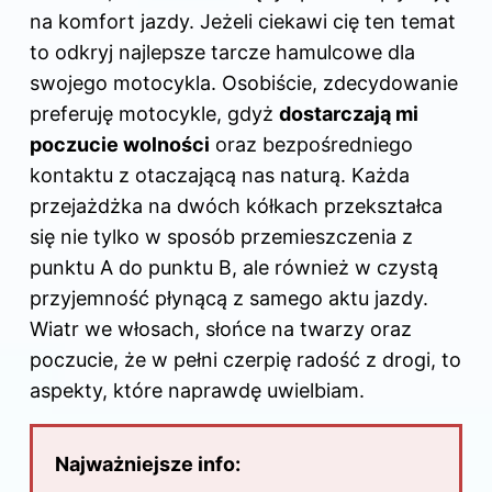
o
n
na komfort jazdy. Jeżeli ciekawi cię ten temat
o
to odkryj
najlepsze tarcze hamulcowe dla
k
swojego motocykla
. Osobiście, zdecydowanie
preferuję motocykle, gdyż
dostarczają mi
poczucie wolności
oraz bezpośredniego
kontaktu z otaczającą nas naturą. Każda
przejażdżka na dwóch kółkach przekształca
się nie tylko w sposób przemieszczenia z
punktu A do punktu B, ale również w czystą
przyjemność płynącą z samego aktu jazdy.
Wiatr we włosach, słońce na twarzy oraz
poczucie, że w pełni czerpię radość z drogi, to
aspekty, które naprawdę uwielbiam.
Najważniejsze info: