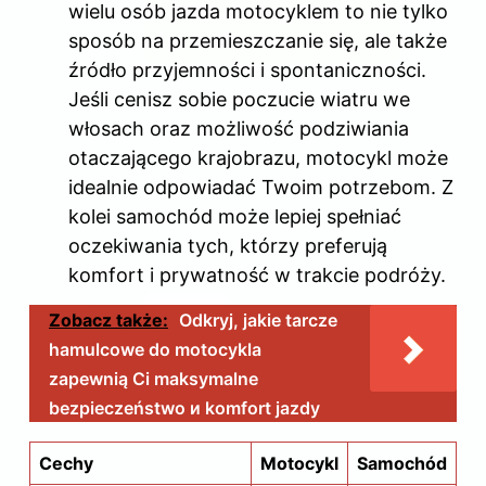
wielu osób jazda motocyklem to nie tylko
sposób na przemieszczanie się, ale także
źródło przyjemności i spontaniczności.
Jeśli cenisz sobie poczucie wiatru we
włosach oraz możliwość podziwiania
otaczającego krajobrazu, motocykl może
idealnie odpowiadać Twoim potrzebom. Z
kolei samochód może lepiej spełniać
oczekiwania tych, którzy preferują
komfort i prywatność w trakcie podróży.
Zobacz także:
Odkryj, jakie tarcze
hamulcowe do motocykla
zapewnią Ci maksymalne
bezpieczeństwo и komfort jazdy
Cechy
Motocykl
Samochód