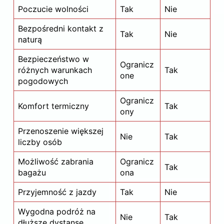
Poczucie wolności
Tak
Nie
Bezpośredni kontakt z
Tak
Nie
naturą
Bezpieczeństwo w
Ogranicz
różnych warunkach
Tak
one
pogodowych
Ogranicz
Komfort termiczny
Tak
ony
Przenoszenie większej
Nie
Tak
liczby osób
Możliwość zabrania
Ogranicz
Tak
bagażu
ona
Przyjemność z jazdy
Tak
Nie
Wygodna podróż na
Nie
Tak
dłuższe dystanse