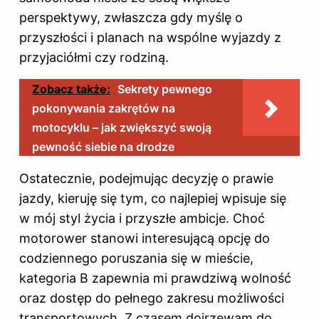
perspektywy, zwłaszcza gdy myślę o
przyszłości i planach na wspólne wyjazdy z
przyjaciółmi czy rodziną.
Zobacz także:
Sekrety pewnego
pokonywania zakrętów na
motocyklu – jak zwiększyć swoją
pewność siebie na drodze
Ostatecznie, podejmując decyzję o prawie
jazdy, kieruję się tym, co najlepiej wpisuje się
w mój styl życia i przyszłe ambicje. Choć
motorower stanowi interesującą opcję do
codziennego poruszania się w mieście,
kategoria B zapewnia mi prawdziwą wolność
oraz dostęp do pełnego zakresu możliwości
transportowych. Z czasem dojrzewam do