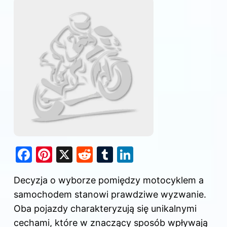
F
Pi
X
R
T
Li
a
nt
e
u
n
Decyzja o wyborze pomiędzy motocyklem a
c
er
d
m
k
samochodem stanowi prawdziwe wyzwanie.
e
e
di
bl
e
Oba pojazdy charakteryzują się unikalnymi
b
st
t
r
dI
cechami, które w znaczący sposób wpływają