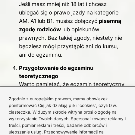
Jeśli masz mniej niż 18 lat i chcesz
ubiegać się o prawo jazdy na kategorie
AM, A1 lub B1, musisz dołączyć
pisemną
zgodę rodziców
lub opiekunów
prawnych. Bez takiej zgody, niestety nie
będziesz mógł przystąpić ani do kursu,
ani do egzaminu.
Przygotowanie do egzaminu
teoretycznego
Warto pamiętać, że egzamin teoretyczny
zawiera
32 pytania
. Aby go zdać, musisz
Zgodnie z europejskim prawem, mamy obowiązek
zdobyć przynajmniej 68 punktów. Starsze
poinformować Cię jak działają pliki "cookies", czyli tzw.
pytania dotyczą przepisów ruchu
ciasteczka. W dużym skrócie witryna prosi o zgodę na
drogowego, bezpieczeństwa jazdy oraz
wykorzystanie Twoich danych. Spersonalizowane reklamy i
treści, pomiar reklam i treści, badanie odbiorców i
techniki prowadzenia pojazdów.
ulepszanie usług. Przechowywanie informacji na
Przygotuj się do tego egzaminu,