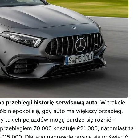
 na
przebieg i historię serwisową auta
. W trakcie
b niepokoi się, gdy auto ma większy przebieg,
ny takich pojazdów mogą bardzo się różnić –
przebiegiem 70 000 kosztuje £21 000, natomiast ta
 £15 000. Dlatego naprawdę opłaca się poświęcić