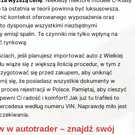
cza wyższą cenę
. Niekiedy niektóre modele C-Klasy
ta ostatnia w teorii powinna być luksusowsza.
ędnić kontekst oferowanego wyposażenia oraz
auto dysponuje wszystkimi niezbędnymi
 emisji spalin. Te czynniki nie tylko wpłyną na
ść rynkową.
ach, jeśli planujesz importować auto z Wielkiej
 wiąże się z większą ilością procedur, w tym z
rzygotować się przed zakupem, aby uniknąć
ij się, że posiadasz wszystkie dokumenty w
roces rejestracji w Polsce. Pamiętaj, aby cieszyć
ewni Ci radość i komfort! Jak już tu trafiłeś to
mercedesa według numeru VIN
. Naprawdę miło jest
oczekiwania.
 w autotrader – znajdź swój