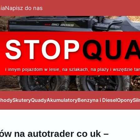
ia
Napisz do nas
hody
Skutery
Quady
Akumulatory
Benzyna i Diesel
Opony
Sil
ów na autotrader co uk –