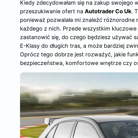
Kiedy zdecydowałam się na zakup swojego 
c
er
d
m
k
przeszukiwanie ofert na
Autotrader Co Uk
. 
e
e
di
bl
e
ponieważ pozwalała mi znaleźć różnorodne 
b
st
t
r
dI
każdego z nich. Przede wszystkim kluczowe 
o
n
zastanowić się, do czego będziesz używać s
o
E-Klasy do długich tras, a może bardziej zwi
k
Oprócz tego dobrze jest rozważyć, jakie funkc
bezpieczeństwa, komfortowe wnętrze czy o