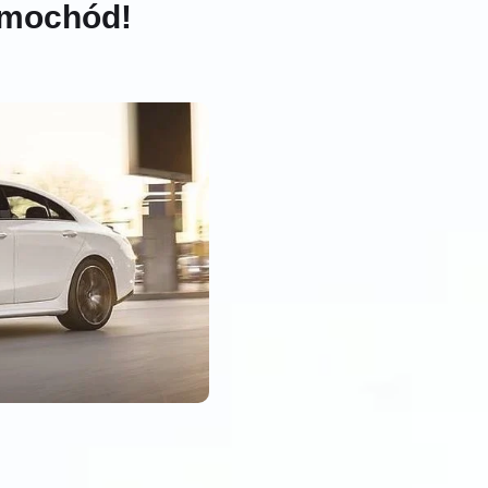
amochód!