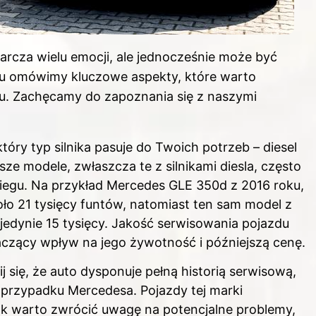
cza wielu emocji, ale jednocześnie może być
 omówimy kluczowe aspekty, które warto
u. Zachęcamy do zapoznania się z naszymi
tóry typ silnika pasuje do Twoich potrzeb – diesel
ze modele, zwłaszcza te z silnikami diesla, często
iegu. Na przykład Mercedes GLE 350d z 2016 roku,
ło 21 tysięcy funtów, natomiast ten sam model z
jedynie 15 tysięcy. Jakość serwisowania pojazdu
aczący wpływ na jego żywotność i późniejszą cenę.
 się, że auto dysponuje pełną historią serwisową,
przypadku Mercedesa. Pojazdy tej marki
nak warto zwrócić uwagę na potencjalne problemy,