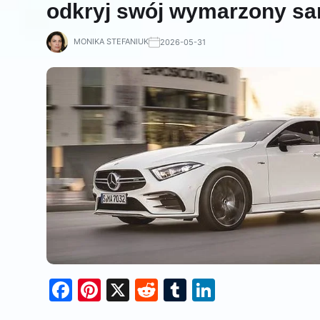
odkryj swój wymarzony s
MONIKA STEFANIUK
2026-05-31
F
Pi
X
R
T
Li
a
nt
e
u
n