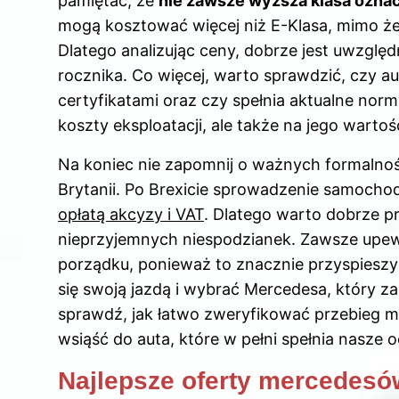
pamiętać, że
nie zawsze wyższa klasa ozna
mogą kosztować więcej niż E-Klasa, mimo że 
Dlatego analizując ceny, dobrze jest uwzgl
rocznika. Co więcej, warto sprawdzić, czy 
certyfikatami oraz czy spełnia aktualne normy
koszty eksploatacji, ale także na jego warto
Na koniec nie zapomnij o ważnych formalności
Brytanii. Po Brexicie sprowadzenie samochodu
opłatą akcyzy i VAT
. Dlatego warto dobrze p
nieprzyjemnych niespodzianek. Zawsze upewn
porządku, ponieważ to znacznie przyspieszy p
się swoją jazdą i wybrać Mercedesa, który zap
sprawdź,
jak łatwo zweryfikować przebieg 
wsiąść do auta, które w pełni spełnia nasze 
Najlepsze oferty mercedesów