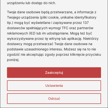
Monika Stefaniuk
urządzeniu lub dostęp do nich.
Nazywam się Monika i od lat żyję motoryzacją — na
Twoje dane osobowe będą przetwarzane, a informacje z
czterech kołach, dwóch kołach i wszystkim, co ma silnik,
charakter i potrafi wzbudzić emocje. Blog stopquadom.pl to
Twojego urządzenia (pliki cookie, unikalne identyfikatory
moje miejsce w sieci, w którym dzielę się pasją do quadów,
itp.) mogą być wyświetlane i zapisywane przez 137
samochodów, motocykli oraz szeroko pojętej techniki
dostawców spełniających wymogi TFC oraz partnerów
motoryzacyjnej. Interesują mnie zarówno codzienne
reklamowych (62) lub im udostępniane. Mogą też być
aspekty użytkowania pojazdów, jak i ich możliwości w
wykorzystywane przez tę witrynę lub aplikację. Niektórzy
terenie, na trasie czy w warunkach ekstremalnych. Testuję,
dostawcy mogę przetwarzać Twoje dane osobowe na
porównuję, analizuję i tłumaczę — od wyboru
odpowiedniego quada, przez eksploatację i modyfikacje,
podstawie uzasadnionego interesu. Możesz się na to nie
aż po przepisy, bezpieczeństwo i realne koszty posiadania
zgodzić nie akceptując zgody poprzez kliknięcie przycisku
sprzętu.
poniżej.
Zaakceptuj
←
Gdzie znaleźć taxi co number: Praktyczny
przewodnik po usługach przewozowych
Ustawienia
→
Chevrolet Camaro: Jakie silniki oferują najlepsze
osiągi?
Odrzuć