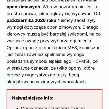
b
st
t
r
dI
opon zimowych
. Wbrew pozorom nie jest to
o
n
prosta sprawa, jak mogłoby się wydawać. Od
o
października 2026 roku
Niemcy zaostrzyły
k
wymogi dotyczące
opon zimowych
. Dlatego
kierowcy muszą być bardziej świadomi, na co
zwracać uwagę przy wyborze ogumienia.
Oprócz opon z oznaczeniem M+S, konieczne
jest teraz również spełnienie wymogu
posiadania symbolu alpejskiego – 3PMSF, co
w praktyce oznacza, że tylko opony, które
przeszły rygorystyczne testy, będą
akceptowane w zimowych warunkach.
Najważniejsze info:
Obowiązek korzystania z opon