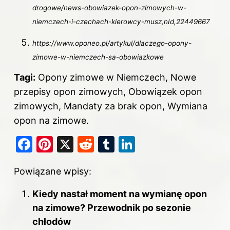
drogowe/news-obowiazek-opon-zimowych-w-
niemczech-i-czechach-kierowcy-musz,nId,22449667
https://www.oponeo.pl/artykul/dlaczego-opony-
zimowe-w-niemczech-sa-obowiazkowe
Tagi:
Opony zimowe w Niemczech, Nowe
przepisy opon zimowych, Obowiązek opon
zimowych, Mandaty za brak opon, Wymiana
opon na zimowe.
F
Pi
X
R
T
Li
a
nt
e
u
n
Powiązane wpisy:
c
er
d
m
k
e
e
di
bl
e
Kiedy nastał moment na wymianę opon
b
st
t
r
dI
na zimowe? Przewodnik po sezonie
o
chłodów
n