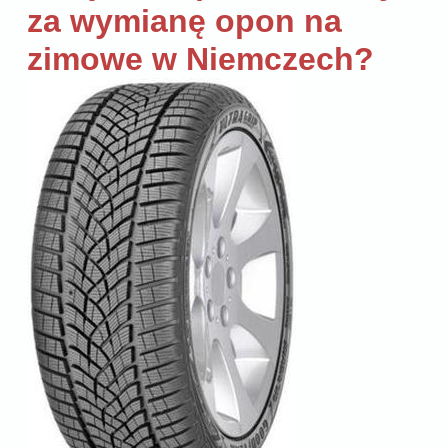
za wymianę opon na
zimowe w Niemczech?