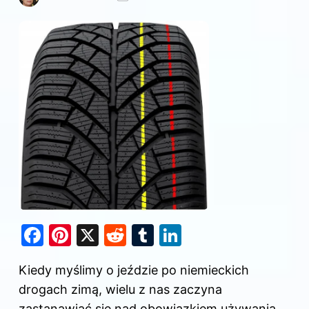
F
Pi
X
R
T
Li
a
nt
e
u
n
Kiedy myślimy o jeździe po niemieckich
c
er
d
m
k
drogach zimą, wielu z nas zaczyna
e
e
di
bl
e
zastanawiać się nad obowiązkiem używania