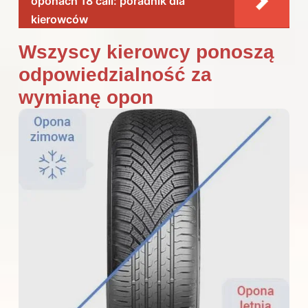
oponach 18 cali: poradnik dla
kierowców
Wszyscy kierowcy ponoszą
odpowiedzialność za
wymianę opon