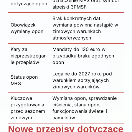
oznaczenie M+S oraz symbol
dotyczące opon
alpejski 3PMSF
Brak konkretnych dat,
Obowiązek
wymiana powinna nastąpić w
wymiany opon
zimowych warunkach
atmosferycznych
Kary za
Mandaty do 120 euro w
nieprzestrzegan
przypadku braku zgodnych
ie przepisów
opon
Legalne do 2027 roku pod
Status opon
warunkiem sprzyjających
M+S
zimowych warunków
Kluczowe
Wymiana opon, sprawdzanie
przygotowania
ciśnienia, stanu opon,
przed sezonem
funkcjonowania świateł i
zimowym
hamulców
Nowe przepisy dotyczące