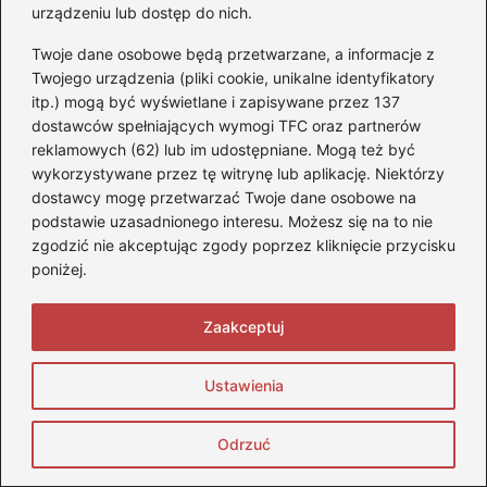
urządzeniu lub dostęp do nich.
o
n
Jak skutecznie dbać o tapicerkę
o
Twoje dane osobowe będą przetwarzane, a informacje z
skórzaną w samochodzie? Porady i
Twojego urządzenia (pliki cookie, unikalne identyfikatory
k
środki czyszczące
itp.) mogą być wyświetlane i zapisywane przez 137
dostawców spełniających wymogi TFC oraz partnerów
Praktyczne porady, jak przewozić narty
reklamowych (62) lub im udostępniane. Mogą też być
w samochodzie bez stresu
wykorzystywane przez tę witrynę lub aplikację. Niektórzy
dostawcy mogę przetwarzać Twoje dane osobowe na
Jak skutecznie czyścić zegary w
podstawie uzasadnionego interesu. Możesz się na to nie
samochodzie, by znów lśniły?
zgodzić nie akceptując zgody poprzez kliknięcie przycisku
poniżej.
Czy Tesla ma silnik spalinowy?
Odkrywamy tajemnice elektrycznych
Zaakceptuj
aut!
Ile pali Seat Altea? Sprawdź rzeczywiste
Ustawienia
zużycie paliwa tego auta!
Odrzuć
Jak skutecznie znaleźć miejsce, gdzie