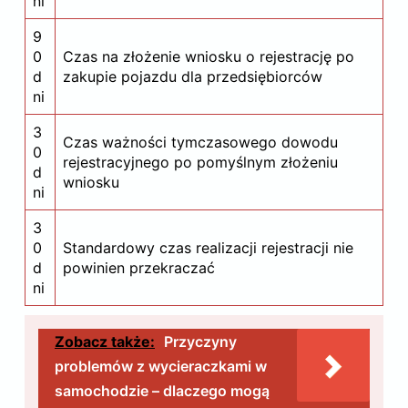
ni
9
0
Czas na złożenie wniosku o rejestrację po
d
zakupie pojazdu dla przedsiębiorców
ni
3
Czas ważności tymczasowego dowodu
0
rejestracyjnego po pomyślnym złożeniu
d
wniosku
ni
3
0
Standardowy czas realizacji rejestracji nie
d
powinien przekraczać
ni
Zobacz także:
Przyczyny
problemów z wycieraczkami w
samochodzie – dlaczego mogą