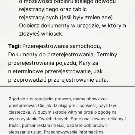
o możliwości odbioru stałego dowodu
rejestracyjnego oraz tablic
rejestracyjnych (jeśli były zmieniane).
Odbierz dokumenty w urzędzie, w którym
złożyłeś wniosek.
Tagi:
Przerejestrowanie samochodu,
Dokumenty do przerejestrowania, Terminy
przerejestrowania pojazdu, Kary za
nieterminowe przerejestrowanie, Jak
przeprowadzić przerejestrowanie auta.
F
Pi
X
R
T
Li
Zgodnie z europejskim prawem, mamy obowiązek
a
nt
e
u
n
poinformować Cię jak działają pliki "cookies", czyli tzw.
Powiązane wpisy:
c
er
d
m
k
ciasteczka. W dużym skrócie witryna prosi o zgodę na
wykorzystanie Twoich danych. Spersonalizowane reklamy i
e
e
di
bl
e
Jak szybko i prosto obliczyć czas jazdy
treści, pomiar reklam i treści, badanie odbiorców i
b
st
t
r
dI
samochodem?
ulepszanie usług. Przechowywanie informacji na