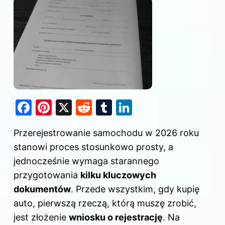
F
Pi
X
R
T
Li
a
nt
e
u
n
Przerejestrowanie samochodu w 2026 roku
c
er
d
m
k
stanowi proces stosunkowo prosty, a
e
e
di
bl
e
jednocześnie wymaga starannego
b
st
t
r
dI
przygotowania
kilku kluczowych
o
n
dokumentów
. Przede wszystkim, gdy kupię
o
auto, pierwszą rzeczą, którą muszę zrobić,
k
jest złożenie
wniosku o rejestrację
. Na