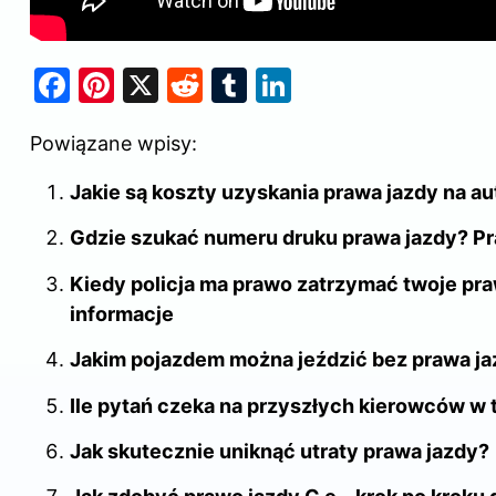
F
Pi
X
R
T
Li
a
nt
e
u
n
Powiązane wpisy:
c
er
d
m
k
e
e
di
bl
e
Jakie są koszty uzyskania prawa jazdy na a
b
st
t
r
dI
Gdzie szukać numeru druku prawa jazdy? P
o
n
Kiedy policja ma prawo zatrzymać twoje pr
o
informacje
k
Jakim pojazdem można jeździć bez prawa ja
Ile pytań czeka na przyszłych kierowców w 
Jak skutecznie uniknąć utraty prawa jazdy?