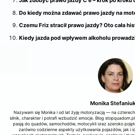
Jak zdobyć prawo jazdy C e – krok po kroku
Do kiedy można zdawać prawo jazdy na moto
Czemu Friz stracił prawo jazdy? Oto cała his
Kiedy jazda pod wpływem alkoholu prowadzi
Monika Stefaniu
Nazywam się Monika i od lat żyję motoryzacją — na czterech
silnik, charakter i potrafi wzbudzić emocje. Blog stopquadom.pl
pasją do quadów, samochodów, motocykli oraz szeroko pojętej
zarówno codzienne aspekty użytkowania pojazdów, jak i ich