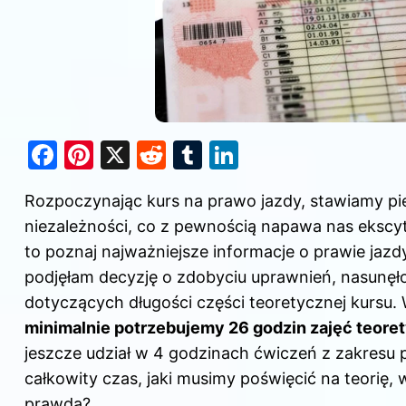
F
Pi
X
R
T
Li
a
nt
e
u
n
Rozpoczynając kurs na prawo jazdy, stawiamy pi
c
er
d
m
k
niezależności, co z pewnością napawa nas ekscyta
e
e
di
bl
e
to poznaj
najważniejsze informacje o prawie jaz
b
st
t
r
dI
podjęłam decyzję o zdobyciu uprawnień, nasunęło
o
n
dotyczących długości części teoretycznej kursu.
o
minimalnie potrzebujemy 26 godzin zajęć teor
k
jeszcze udział w 4 godzinach ćwiczeń z zakresu
całkowity czas, jaki musimy poświęcić na teorię,
prawda?