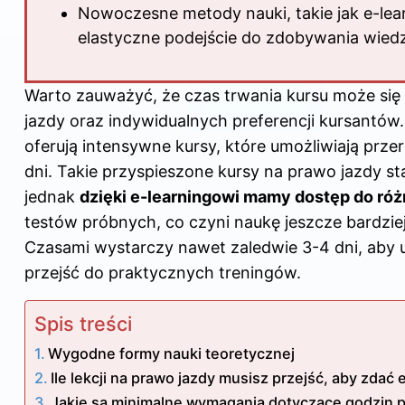
Nowoczesne metody nauki, takie jak e-lear
elastyczne podejście do zdobywania wiedz
Warto zauważyć, że czas trwania kursu może się 
jazdy oraz indywidualnych preferencji kursantów.
oferują intensywne kursy, które umożliwiają przer
dni. Takie przyspieszone kursy
na prawo jazdy
st
jednak
dzięki e-learningowi mamy dostęp do ró
testów próbnych, co czyni naukę jeszcze bardziej
Czasami wystarczy nawet zaledwie 3-4 dni, aby 
przejść do praktycznych treningów.
Spis treści
Wygodne formy nauki teoretycznej
Ile lekcji na prawo jazdy musisz przejść, aby zdać
Jakie są minimalne wymagania dotyczące godzin 