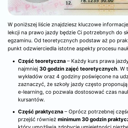
W poniższej liście znajdziesz kluczowe informacje
lekcji na prawo jazdy będzie Ci potrzebnych do 
egzaminu. Od teoretycznych podstaw aż po prak
punkt odzwierciedla istotne aspekty procesu nauk
Część teoretyczna
– Każdy kurs prawa jazd
najmniej
30 godzin zajęć teoretycznych
. W 
wykładów oraz 4 godziny poświęcone na udz
zaznaczyć, że szkoły jazdy często proponują 
e-learning, co pozwala dostosować czas nau
kursantów.
Część praktyczna
– Oprócz potrzebnej częśc
przejść również
minimum 30 godzin praktyc
który umożliwia zdobycie umiejętności niez