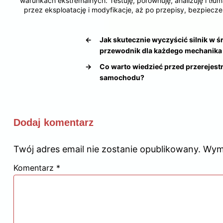
warunkach ekstremalnych. Testuję, porównuję, analizuję i t
przez eksploatację i modyfikacje, aż po przepisy, bezpiecze
←
Jak skutecznie wyczyścić silnik w 
przewodnik dla każdego mechanika
→
Co warto wiedzieć przed przerejes
samochodu?
Dodaj komentarz
Twój adres email nie zostanie opublikowany.
Wym
Komentarz
*