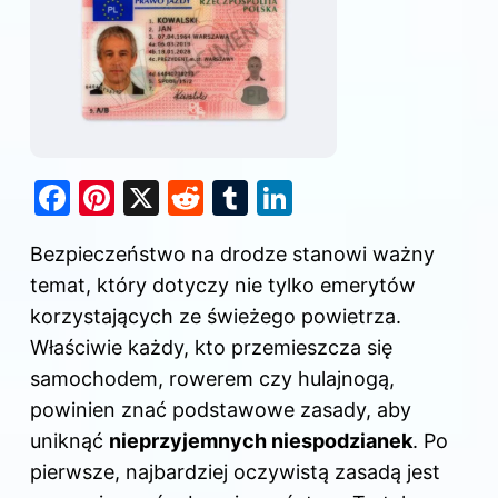
F
Pi
X
R
T
Li
a
nt
e
u
n
Bezpieczeństwo na drodze stanowi ważny
c
er
d
m
k
temat, który dotyczy nie tylko emerytów
e
e
di
bl
e
korzystających ze świeżego powietrza.
b
st
t
r
dI
Właściwie każdy, kto przemieszcza się
o
n
samochodem, rowerem czy hulajnogą,
o
powinien znać podstawowe zasady, aby
k
uniknąć
nieprzyjemnych niespodzianek
. Po
pierwsze, najbardziej oczywistą zasadą jest