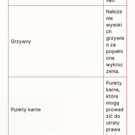
Nałoże
nie
wysoki
ch
grzywie
Grzywny
n za
popełni
one
wykroc
zenia.
Punkty
karne,
które
mogą
Punkty karne
prowad
zić do
utraty
prawa