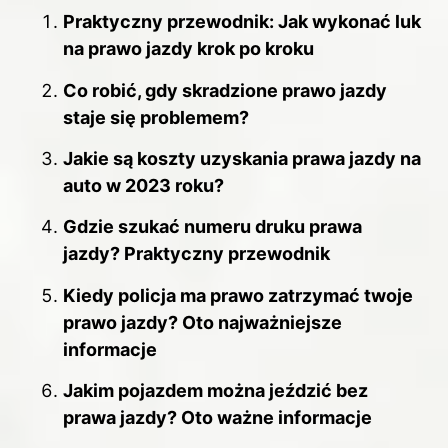
e
e
di
bl
e
Praktyczny przewodnik: Jak wykonać luk
b
st
t
r
dI
na prawo jazdy krok po kroku
o
n
Co robić, gdy skradzione prawo jazdy
o
staje się problemem?
k
Jakie są koszty uzyskania prawa jazdy na
auto w 2023 roku?
Gdzie szukać numeru druku prawa
jazdy? Praktyczny przewodnik
Kiedy policja ma prawo zatrzymać twoje
prawo jazdy? Oto najważniejsze
informacje
Jakim pojazdem można jeździć bez
prawa jazdy? Oto ważne informacje