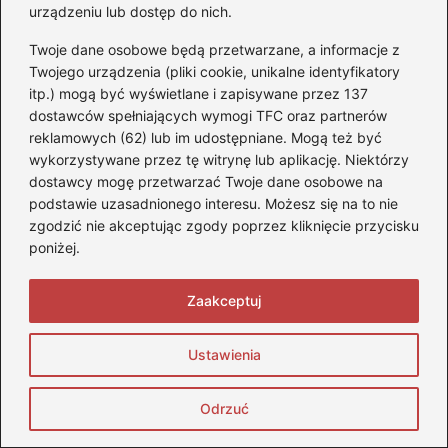
Kary za wykroczenia drogowe i ochrona
urządzeniu lub dostęp do nich.
prawa jazdy
Twoje dane osobowe będą przetwarzane, a informacje z
Twojego urządzenia (pliki cookie, unikalne identyfikatory
Przygotowanie do egzaminu na prawo
itp.) mogą być wyświetlane i zapisywane przez 137
jazdy
dostawców spełniających wymogi TFC oraz partnerów
reklamowych (62) lub im udostępniane. Mogą też być
Zasady bezpieczeństwa na drodze
wykorzystywane przez tę witrynę lub aplikację. Niektórzy
dostawcy mogę przetwarzać Twoje dane osobowe na
podstawie uzasadnionego interesu. Możesz się na to nie
zgodzić nie akceptując zgody poprzez kliknięcie przycisku
poniżej.
Zaakceptuj
Monika Stefaniuk
Ustawienia
Nazywam się Monika i od lat żyję motoryzacją — na
czterech kołach, dwóch kołach i wszystkim, co ma silnik,
Odrzuć
charakter i potrafi wzbudzić emocje. Blog stopquadom.pl to
moje miejsce w sieci, w którym dzielę się pasją do quadów,