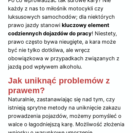
Po co wprowadzać tak surowe kary? Nie
każdy z nas to miłośnik motocykli czy
luksusowych samochodów; dla niektórych
prawo jazdy
stanowi
kluczowy element
codziennych dojazdów do pracy
! Niestety,
prawo często bywa nieugięte, a kara może
być nie tylko dotkliwa, ale wręcz
obowiązkowa w przypadkach związanych z
jazdą pod wpływem alkoholu.
Jak uniknąć problemów z
prawem?
Naturalnie, zastanawiając się nad tym, czy
istnieją sprytne metody na uniknięcie zakazu
prowadzenia pojazdów, możemy pomyśleć o
walce o łagodniejszą karę. Możliwość złożenia
wniosku o warunkowe umorzenie