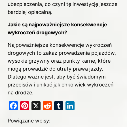
ubezpieczenia, co czyni tę inwestycję jeszcze
bardziej opłacalną.
Jakie są najpoważniejsze konsekwencje
wykroczeń drogowych?
Najpoważniejsze konsekwencje wykroczeń
drogowych to zakaz prowadzenia pojazdów,
wysokie grzywny oraz punkty karne, które
mogą prowadzić do utraty prawa jazdy.
Dlatego ważne jest, aby być świadomym
przepisów i unikać jakichkolwiek wykroczeń
na drodze.
F
Pi
X
R
T
Li
a
nt
e
u
n
Powiązane wpisy:
c
er
d
m
k